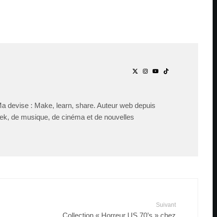
Ma devise : Make, learn, share. Auteur web depuis
ek, de musique, de cinéma et de nouvelles
Suivant
Collection « Horreur US 70’s » chez