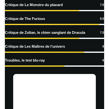
Critique de Le Monstre du placard
7.5
En savoir
plus sur la façon dont les données de vos commentaires sont
Critique de The Furious
9.5
traitées
Critique de Zoltan, le chien sanglant de Dracula
7.5
Critique de Les Maîtres de l’univers
8
Troubles, le test blu-ray
6