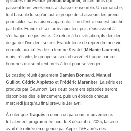
épisodes suit Franck (
Benoît Magimel
) et ses amis qui
passent leurs week-ends à chasser ensemble. Un dimanche,
tout bascule lorsqu’un autre groupe de chasseurs les prend
pour cibles sans raison apparente. L’un d’entre eux est touché
par balle. Franck et ses amis ripostent puis réussissent à
s’échapper de justesse. De retour à la civilisation, ils décident
de garder l’incident secret. Franck tente de reprendre une vie
normale aux côtés de sa femme Krystel (
Mélanie Laurent
),
mais très vite, le groupe se sent observé et traqué par ces
hommes qui semblent prêts à tout pour se venger.
Le casting réunit également
Damien Bonnard
,
Manuel
Guillot
,
Cédric Appietto
et
Frédéric Maranber
. La série est
produite par Gaumont. Les deux premiers épisodes seront
disponibles dès le lancement, puis un épisode chaque
mercredi jusqu’au final prévu le 1er avril.
À noter que
Traqués
a connu un parcours mouvementé.
Initialement programmée pour le 3 décembre 2025, la série
avait été retirée en urgence par Apple TV+ après des