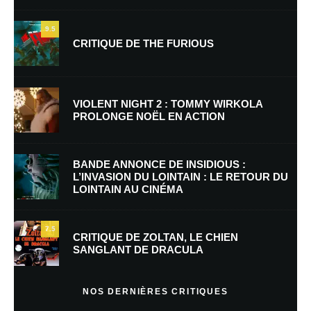
9.5
CRITIQUE DE THE FURIOUS
Nom
*
VIOLENT NIGHT 2 : TOMMY WIRKOLA
PROLONGE NOËL EN ACTION
E-mail
*
Site web
BANDE ANNONCE DE INSIDIOUS :
L’INVASION DU LOINTAIN : LE RETOUR DU
LOINTAIN AU CINÉMA
Enregistrer mon nom, mon e-mail et mon site dans le navigateur pour
mon prochain commentaire.
7.5
Prévenez-moi de tous les nouveaux commentaires par e-mail.
CRITIQUE DE ZOLTAN, LE CHIEN
SANGLANT DE DRACULA
Prévenez-moi de tous les nouveaux articles par e-mail.
NOS DERNIÈRES CRITIQUES