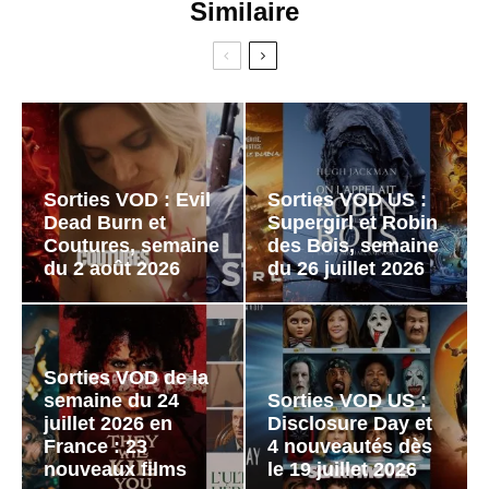
Similaire
Sorties VOD : Evil
Sorties VOD US :
Dead Burn et
Supergirl et Robin
Coutures, semaine
des Bois, semaine
du 2 août 2026
du 26 juillet 2026
Sorties VOD de la
semaine du 24
Sorties VOD US :
juillet 2026 en
Disclosure Day et
France : 23
4 nouveautés dès
nouveaux films
le 19 juillet 2026