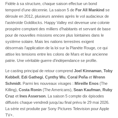
Fidèle à sa structure, chaque saison effectue un bond
temporel d’une décennie. La saison 5 de
For All Mankind
se
déroule en 2012, plusieurs années après le vol audacieux de
l’astéroïde Goldilocks. Happy Valley est devenue une colonie
prospère comptant des milliers d’habitants et servant de base
pour de nouvelles missions encore plus lointaines dans le
système solaire. Mais les nations terrestres exigent
désormais l’application de la loi sur la Planète Rouge, ce qui
attise les tensions entre les colons de Mars et leur ancienne
patrie. Une véritable guerre d’indépendance se profile.
Le casting principal de retour comprend
Joel Kinnaman
,
Toby
Kebbell
,
Edi Gathegi
,
Cynthy Wu
,
Coral Peña
et
Wrenn
Schmidt
. Parmi les nouveaux visages :
Mireille Enos
(The
Killing),
Costa Ronin
(The Americans),
Sean Kaufman
,
Ruby
Cruz
et
Ines Asserson
. La saison 5 compte dix épisodes
diffusés chaque vendredi jusqu’au final prévu le 29 mai 2026.
La série est produite par Sony Pictures Television pour Apple
TV+.