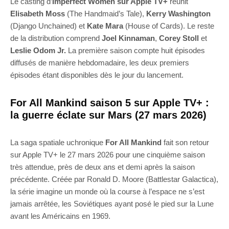
Le casting d’
Imperfect Women sur Apple TV+
réunit
Elisabeth Moss
(The Handmaid’s Tale),
Kerry Washington
(Django Unchained) et
Kate Mara
(House of Cards). Le reste
de la distribution comprend
Joel Kinnaman
,
Corey Stoll
et
Leslie Odom Jr.
La première saison compte huit épisodes
diffusés de manière hebdomadaire, les deux premiers
épisodes étant disponibles dès le jour du lancement.
For All Mankind saison 5 sur Apple TV+ :
la guerre éclate sur Mars (27 mars 2026)
La saga spatiale uchronique
For All Mankind
fait son retour
sur Apple TV+ le 27 mars 2026 pour une cinquième saison
très attendue, près de deux ans et demi après la saison
précédente. Créée par Ronald D. Moore (Battlestar Galactica),
la série imagine un monde où la course à l’espace ne s’est
jamais arrêtée, les Soviétiques ayant posé le pied sur la Lune
avant les Américains en 1969.