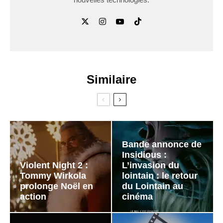
Similaire
Bande annonce de
Insidious :
Violent Night 2 :
L’invasion du
Tommy Wirkola
lointain : le retour
prolonge Noël en
du Lointain au
action
cinéma