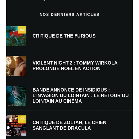
Commentaire
*
NOS DERNIERS ARTICLES
9.5
CRITIQUE DE THE FURIOUS
VIOLENT NIGHT 2 : TOMMY WIRKOLA
PROLONGE NOËL EN ACTION
Nom
*
BANDE ANNONCE DE INSIDIOUS :
L’INVASION DU LOINTAIN : LE RETOUR DU
LOINTAIN AU CINÉMA
E-mail
*
Site web
7.5
CRITIQUE DE ZOLTAN, LE CHIEN
SANGLANT DE DRACULA
Enregistrer mon nom, mon e-mail et mon site dans le navigateur pour
mon prochain commentaire.