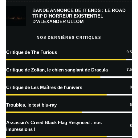
BANDE ANNONCE DE IT ENDS : LE ROAD
Prévenez-moi de tous les nouveaux commentaires par e-mail.
TRIP D’HORREUR EXISTENTIEL
D’ALEXANDER ULLOM
Prévenez-moi de tous les nouveaux articles par e-mail.
NOS DERNIÈRES CRITIQUES
Critique de The Furious
9.5
En savoir
plus sur la façon dont les données de vos commentaires sont
Critique de Zoltan, le chien sanglant de Dracula
7.5
traitées
Critique de Les Maîtres de l’univers
8
Troubles, le test blu-ray
6
Assassin’s Creed Black Flag Resynced : nos
8
impressions !