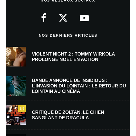
NOS RÉSEAUX SOCIAUX
Votre adresse e-mail ne sera pas publiée.
Les champs obligatoires sont
indiqués avec
*
Commentaire
*
NOS DERNIERS ARTICLES
VIOLENT NIGHT 2 : TOMMY WIRKOLA
PROLONGE NOËL EN ACTION
BANDE ANNONCE DE INSIDIOUS :
L’INVASION DU LOINTAIN : LE RETOUR DU
LOINTAIN AU CINÉMA
Nom
*
7.5
CRITIQUE DE ZOLTAN, LE CHIEN
SANGLANT DE DRACULA
E-mail
*
Site web