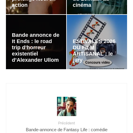
action
cinéma
Bande annonce de
It Ends : le road
ESTIVALES 2026
trip d’horreur
DU FILM
existentiel
ARTISANAL : le
d’Alexander Ullom
jury
Précédent
Bande-annonce de Fantasy Life : comédie