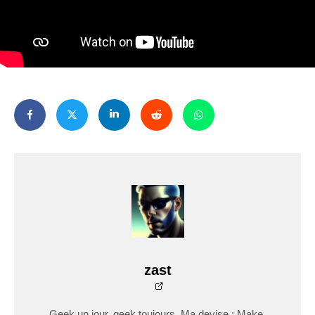
zast
Geek un jour, geek toujours. Ma devise : Make,