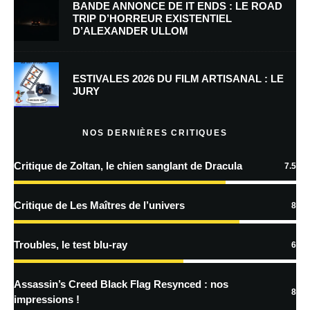
BANDE ANNONCE DE IT ENDS : LE ROAD
TRIP D’HORREUR EXISTENTIEL
D’ALEXANDER ULLOM
Enregistrer mon nom, mon e-mail et mon site dans le navigateur pour
mon prochain commentaire.
Prévenez-moi de tous les nouveaux commentaires par e-mail.
ESTIVALES 2026 DU FILM ARTISANAL : LE
JURY
Prévenez-moi de tous les nouveaux articles par e-mail.
NOS DERNIÈRES CRITIQUES
Critique de Zoltan, le chien sanglant de Dracula
7.5
En savoir
plus sur la façon dont les données de vos commentaires sont
Critique de Les Maîtres de l’univers
8
traitées
Troubles, le test blu-ray
6
Assassin’s Creed Black Flag Resynced : nos
8
impressions !