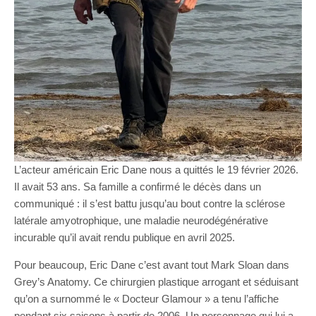
L’acteur américain Eric Dane nous a quittés le 19 février 2026.
Il avait 53 ans. Sa famille a confirmé le décès dans un
communiqué : il s’est battu jusqu’au bout contre la sclérose
latérale amyotrophique, une maladie neurodégénérative
incurable qu’il avait rendu publique en avril 2025.
Pour beaucoup, Eric Dane c’est avant tout Mark Sloan dans
Grey’s Anatomy. Ce chirurgien plastique arrogant et séduisant
qu’on a surnommé le « Docteur Glamour » a tenu l’affiche
pendant six saisons à partir de 2006. Un personnage qui lui a