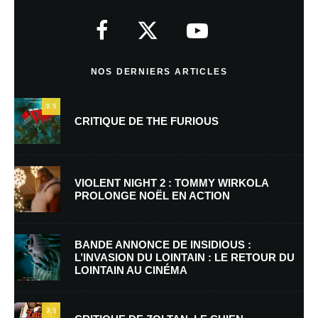
Votre adresse e-mail ne sera pas publiée.
Les champs obligatoires sont
indiqués avec
*
Commentaire
*
NOS DERNIERS ARTICLES
9.5
CRITIQUE DE THE FURIOUS
VIOLENT NIGHT 2 : TOMMY WIRKOLA
PROLONGE NOËL EN ACTION
Nom
*
BANDE ANNONCE DE INSIDIOUS :
L’INVASION DU LOINTAIN : LE RETOUR DU
LOINTAIN AU CINÉMA
E-mail
*
Site web
7.5