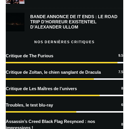
mon prochain commentaire.
BANDE ANNONCE DE IT ENDS : LE ROAD
Prévenez-moi de tous les nouveaux commentaires par e-mail.
TRIP D’HORREUR EXISTENTIEL
D’ALEXANDER ULLOM
Prévenez-moi de tous les nouveaux articles par e-mail.
NOS DERNIÈRES CRITIQUES
Critique de The Furious
9.5
En savoir
plus sur la façon dont les données de vos commentaires sont
Critique de Zoltan, le chien sanglant de Dracula
7.5
traitées
Critique de Les Maîtres de l’univers
8
Troubles, le test blu-ray
6
Assassin’s Creed Black Flag Resynced : nos
8
impressions !