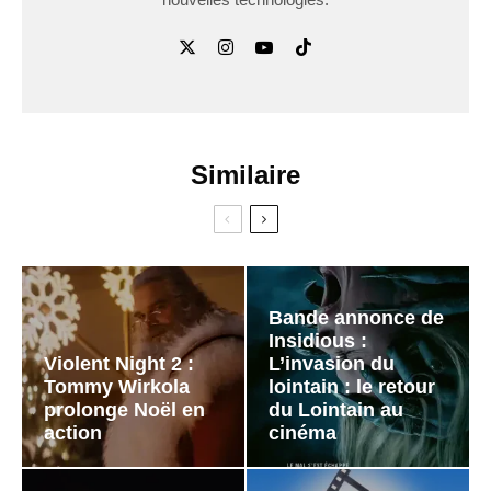
Similaire
Bande annonce de
Insidious :
Violent Night 2 :
L’invasion du
Tommy Wirkola
lointain : le retour
prolonge Noël en
du Lointain au
action
cinéma