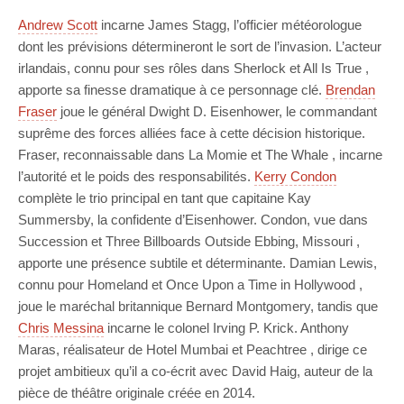
Andrew Scott
incarne James Stagg, l’officier météorologue
dont les prévisions détermineront le sort de l’invasion. L’acteur
irlandais, connu pour ses rôles dans Sherlock et All Is True ,
apporte sa finesse dramatique à ce personnage clé.
Brendan
Fraser
joue le général Dwight D. Eisenhower, le commandant
suprême des forces alliées face à cette décision historique.
Fraser, reconnaissable dans La Momie et The Whale , incarne
l’autorité et le poids des responsabilités.
Kerry Condon
complète le trio principal en tant que capitaine Kay
Summersby, la confidente d’Eisenhower. Condon, vue dans
Succession et Three Billboards Outside Ebbing, Missouri ,
apporte une présence subtile et déterminante. Damian Lewis,
connu pour Homeland et Once Upon a Time in Hollywood ,
joue le maréchal britannique Bernard Montgomery, tandis que
Chris Messina
incarne le colonel Irving P. Krick. Anthony
Maras, réalisateur de Hotel Mumbai et Peachtree , dirige ce
projet ambitieux qu’il a co-écrit avec David Haig, auteur de la
pièce de théâtre originale créée en 2014.