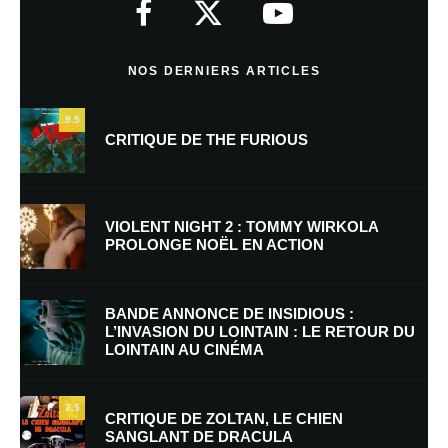
Commentaire
*
NOS DERNIERS ARTICLES
9.5
CRITIQUE DE THE FURIOUS
VIOLENT NIGHT 2 : TOMMY WIRKOLA
PROLONGE NOËL EN ACTION
Nom
*
BANDE ANNONCE DE INSIDIOUS :
L’INVASION DU LOINTAIN : LE RETOUR DU
LOINTAIN AU CINÉMA
E-mail
*
Site web
7.5
CRITIQUE DE ZOLTAN, LE CHIEN
SANGLANT DE DRACULA
Enregistrer mon nom, mon e-mail et mon site dans le navigateur pour