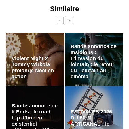
Similaire
Bande annonce de
Insidious :
Violent Night 2 :
L’invasion du
Tommy Wirkola
lointain : le retour
prolonge Noël en
du Lointain au
action
cinéma
Bande annonce de
It Ends : le road
ESTIVALES 2026
trip d’horreur
DU FILM
existentiel
ARTISANAL : le