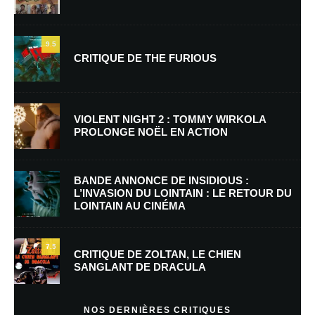
9.5
CRITIQUE DE THE FURIOUS
Nom
*
VIOLENT NIGHT 2 : TOMMY WIRKOLA
PROLONGE NOËL EN ACTION
E-mail
*
Site web
BANDE ANNONCE DE INSIDIOUS :
L’INVASION DU LOINTAIN : LE RETOUR DU
LOINTAIN AU CINÉMA
Enregistrer mon nom, mon e-mail et mon site dans le navigateur pour
mon prochain commentaire.
7.5
Prévenez-moi de tous les nouveaux commentaires par e-mail.
CRITIQUE DE ZOLTAN, LE CHIEN
SANGLANT DE DRACULA
Prévenez-moi de tous les nouveaux articles par e-mail.
NOS DERNIÈRES CRITIQUES