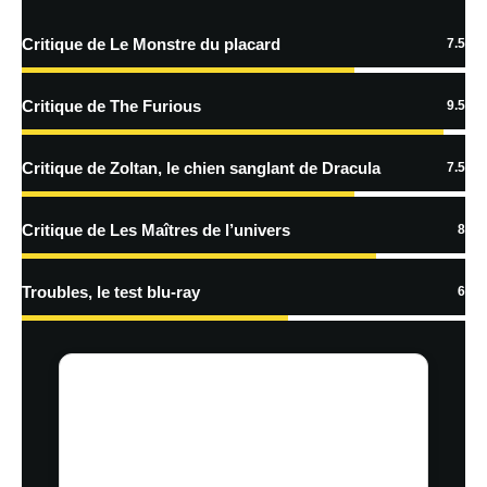
Critique de Le Monstre du placard
7.5
En savoir
plus sur la façon dont les données de vos commentaires sont
Critique de The Furious
9.5
traitées
Critique de Zoltan, le chien sanglant de Dracula
7.5
Critique de Les Maîtres de l’univers
8
Troubles, le test blu-ray
6