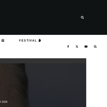
 📀
FESTIVAL 🎬
R 2026