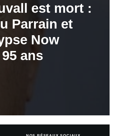
vall est mort :
du Parrain et
lypse Now
à 95 ans
NOS RÉSEAUX SOCIAUX