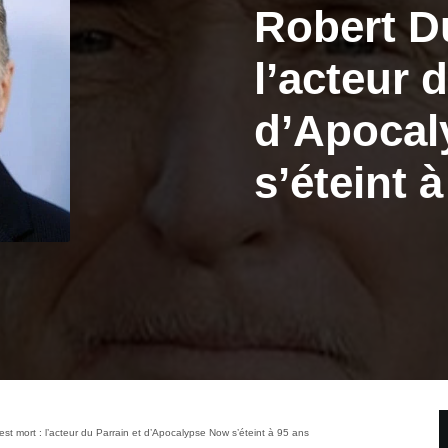
Robert Du
l’acteur 
d’Apoca
s’éteint 
est mort : l’acteur du Parrain et d’Apocalypse Now s’éteint à 95 ans