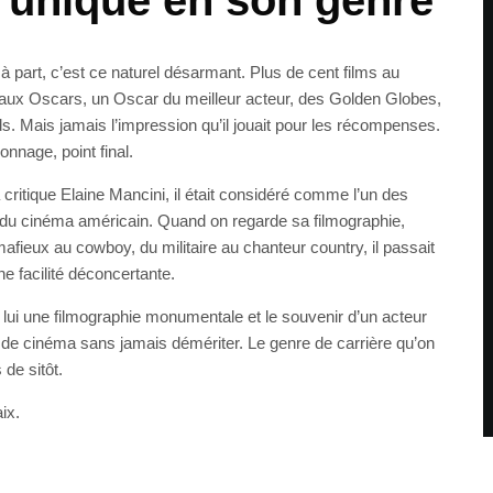
 unique en son genre
à part, c’est ce naturel désarmant. Plus de cent films au
aux Oscars, un Oscar du meilleur acteur, des Golden Globes,
Mais jamais l’impression qu’il jouait pour les récompenses.
sonnage, point final.
critique Elaine Mancini, il était considéré comme l’un des
s du cinéma américain. Quand on regarde sa filmographie,
 mafieux au cowboy, du militaire au chanteur country, il passait
ne facilité déconcertante.
e lui une filmographie monumentale et le souvenir d’un acteur
 de cinéma sans jamais démériter. Le genre de carrière qu’on
de sitôt.
ix.