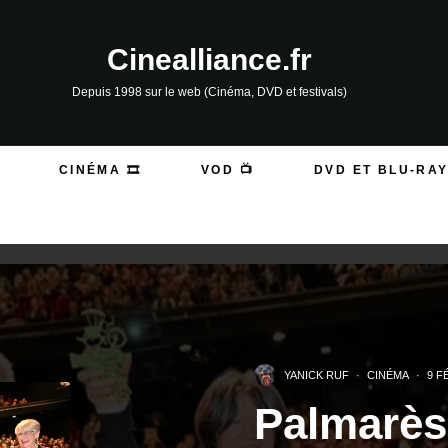
Cinealliance.fr
Depuis 1998 sur le web (Cinéma, DVD et festivals)
CINÉMA 🎞️
VOD 📺
DVD ET BLU-RAY
YANICK RUF
·
CINÉMA
·
9 F
Palmarès 