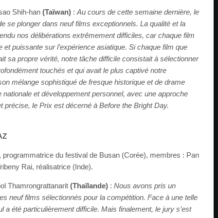
sao Shih-han
(Taïwan)
:
Au cours de cette semaine dernière, le
e se plonger dans neuf films exceptionnels. La qualité et la
 rendu nos délibérations extrêmement difficiles, car chaque film
e et puissante sur l’expérience asiatique. Si chaque film que
 sa propre vérité, notre tâche difficile consistait à sélectionner
profondément touchés et qui avait le plus captivé notre
 son mélange sophistiqué de fresque historique et de drame
ise nationale et développement personnel, avec une approche
 précise, le Prix est décerné à Before the Bright Day.
AZ
 programmatrice du festival de Busan (Corée), membres : Pan
ibeny Rai, réalisatrice (Inde).
l Thamrongrattanarit
(Thaïlande)
:
Nous avons pris un
es neuf films sélectionnés pour la compétition. Face à une telle
l a été particulièrement difficile. Mais finalement, le jury s’est