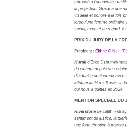
retrouvé à l’unanimité : un f
la projection. Grâce à une n
visuelle et sonore à la fois 
lorsqu’une femme ordinaire 
social, exposé au regard, à l’
PRIX DU JURY DE LA CRI
Président :
Eithne O’Neill (P
Kurak
d’Erke Dzhumakmatov
du cinéma depuis ses origin
d’actualité douloureux avec u
attribué au film « Kurak », 
qui nous a quittés en 2024.
MENTION SPECIALE DU J
Riverstone
de Lalith Ratna
sentiment de justice, la tuerie
une forte émotion à travers 