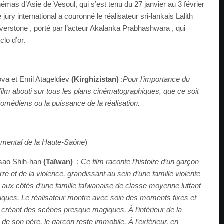
némas d’Asie de Vesoul, qui s’est tenu du 27 janvier au 3 février
jury international a couronné le réalisateur sri-lankais Lalith
erstone , porté par l’acteur Akalanka Prabhashwara , qui
clo d’or.
a et Emil Atageldiev
(Kirghizistan)
:
Pour l’importance du
 film abouti sur tous les plans cinématographiques, que ce soit
omédiens ou la puissance de la réalisation.
temental de la Haute-Saône
)
sao Shih-han
(Taïwan)
:
Ce film raconte l’histoire d’un garçon
rre et de la violence, grandissant au sein d’une famille violente
e, aux côtés d’une famille taïwanaise de classe moyenne luttant
miques. Le réalisateur montre avec soin des moments fixes et
créant des scènes presque magiques. À l’intérieur de la
de son père, le garçon reste immobile. À l’extérieur, en