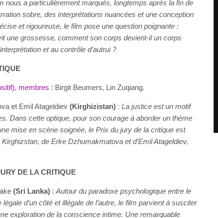
ilm nous a particulièrement marqués, longtemps après la fin de
arration sobre, des interprétations nuancées et une conception
précise et rigoureuse, le film pose une question poignante :
vit une grossesse, comment son corps devient-il un corps
interprétation et au contrôle d’autrui ?
TIQUE
ositif), membres :
Birgit Beumers, Lin Zuqiang.
a et Emil Atageldiev
(Kirghizistan)
:
La justice est un motif
es. Dans cette optique, pour son courage à aborder un thème
ne mise en scène soignée, le Prix du jury de la critique est
du Kirghizstan, de Erke Dzhumakmatova et d’Emil Atageldiev,
URY DE LA CRITIQUE
yake
(Sri Lanka)
:
Autour du paradoxe psychologique entre le
 légale d’un côté et illégale de l’autre, le film parvient à susciter
une exploration de la conscience intime. Une remarquable