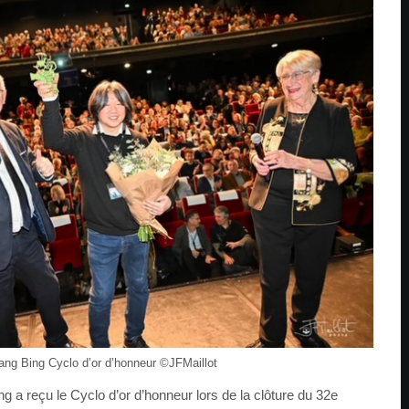
ng Bing Cyclo d’or d’honneur ©️JFMaillot
g a reçu le Cyclo d’or d’honneur lors de la clôture du 32e