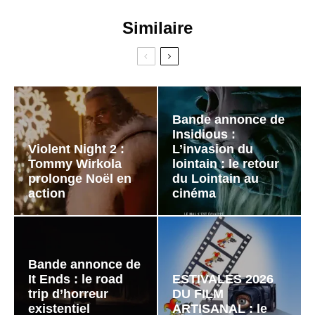
Similaire
Bande annonce de
Insidious :
Violent Night 2 :
L’invasion du
Tommy Wirkola
lointain : le retour
prolonge Noël en
du Lointain au
action
cinéma
Bande annonce de
It Ends : le road
ESTIVALES 2026
trip d’horreur
DU FILM
existentiel
ARTISANAL : le