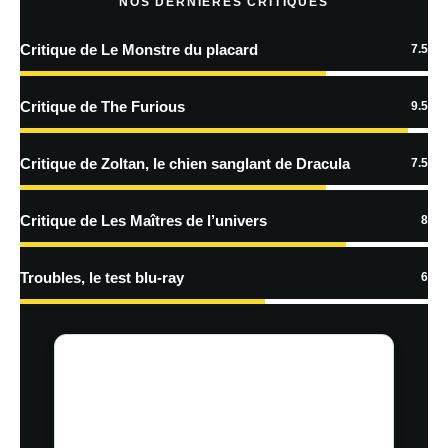
NOS DERNIÈRES CRITIQUES
Critique de Le Monstre du placard
7.5
En savoir
plus sur la façon dont les données de vos commentaires sont
Critique de The Furious
9.5
traitées
Critique de Zoltan, le chien sanglant de Dracula
7.5
Critique de Les Maîtres de l’univers
8
Troubles, le test blu-ray
6