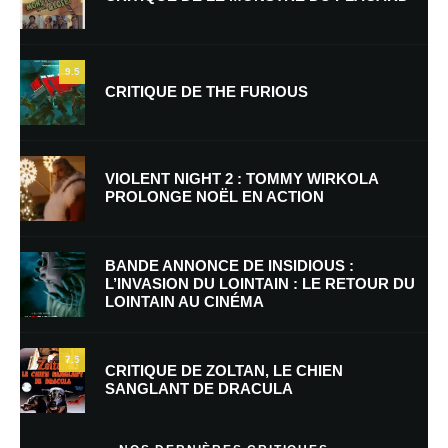
9.5
CRITIQUE DE THE FURIOUS
Nom
*
VIOLENT NIGHT 2 : TOMMY WIRKOLA
PROLONGE NOËL EN ACTION
E-mail
*
Site web
BANDE ANNONCE DE INSIDIOUS :
L’INVASION DU LOINTAIN : LE RETOUR DU
LOINTAIN AU CINÉMA
Enregistrer mon nom, mon e-mail et mon site dans le navigateur pour
mon prochain commentaire.
7.5
Prévenez-moi de tous les nouveaux commentaires par e-mail.
CRITIQUE DE ZOLTAN, LE CHIEN
SANGLANT DE DRACULA
Prévenez-moi de tous les nouveaux articles par e-mail.