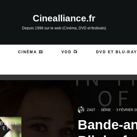
Cinealliance.fr
Depuis 1998 sur le web (Cinéma, DVD et festivals)
CINÉMA 🎞️
VOD 📺
DVD ET BLU-RAY
ZAST
·
SÉRIE
·
3 FÉVRIER 2
Bande-an