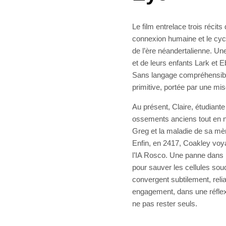
Le film entrelace trois récits
connexion humaine et le cycle
de l’ère néandertalienne. Un
et de leurs enfants Lark et 
Sans langage compréhensible,
primitive, portée par une mi
Au présent, Claire, étudiant
ossements anciens tout en 
Greg et la maladie de sa mèr
Enfin, en 2417, Coakley vo
l’IA Rosco. Une panne dans 
pour sauver les cellules souc
convergent subtilement, relia
engagement, dans une réflexio
ne pas rester seuls.