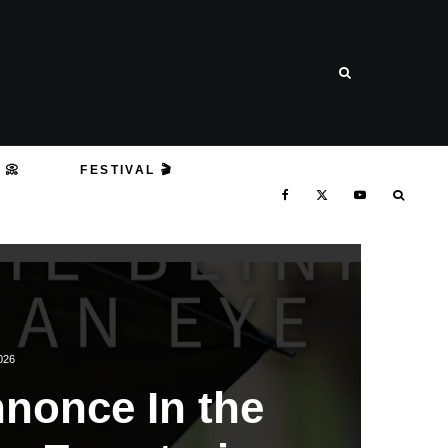
 📀
FESTIVAL 🎬
026
nonce In the