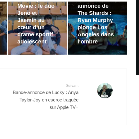
Movie : le duo
annonce de
Jeno et
The Shards :
Jaemin au
Ryan Murphy
cœur d’un
plonge Los
drame sportif
Angeles dans
adolescent
l’ombre
Suivant
Bande-annonce de Lucky : Anya
Taylor-Joy en escroc traquée
sur Apple TV+