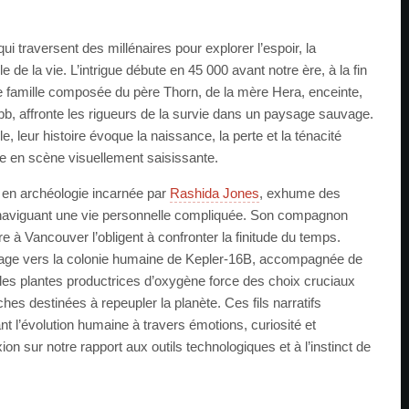
 qui traversent des millénaires pour explorer l’espoir, la
 de la vie. L’intrigue débute en 45 000 avant notre ère, à la fin
e famille composée du père Thorn, de la mère Hera, enceinte,
Ebb, affronte les rigueurs de la survie dans un paysage sauvage.
 leur histoire évoque la naissance, la perte et la ténacité
se en scène visuellement saisissante.
e en archéologie incarnée par
Rashida Jones
, exhume des
naviguant une vie personnelle compliquée. Son compagnon
e à Vancouver l’obligent à confronter la finitude du temps.
yage vers la colonie humaine de Kepler-16B, accompagnée de
les plantes productrices d’oxygène force des choix cruciaux
hes destinées à repeupler la planète. Ces fils narratifs
nt l’évolution humaine à travers émotions, curiosité et
n sur notre rapport aux outils technologiques et à l’instinct de