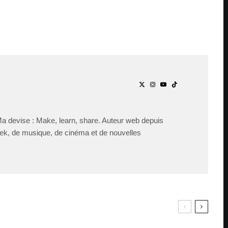
Ma devise : Make, learn, share. Auteur web depuis
ek, de musique, de cinéma et de nouvelles
PAR
ZAST
Bande
PAR
ZAST
annonce de
Wind Up: The
Bande-