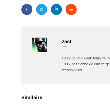
zast
Geek un jour, geek toujours. 
1996, passionné de culture ge
technologies.
PAR
ZAST
PAR
ZAST
Similaire
Bande-
annonce de
Bande
Sterling Point :
annonce de