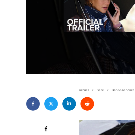
Accueil
Série
Bande-annonce In