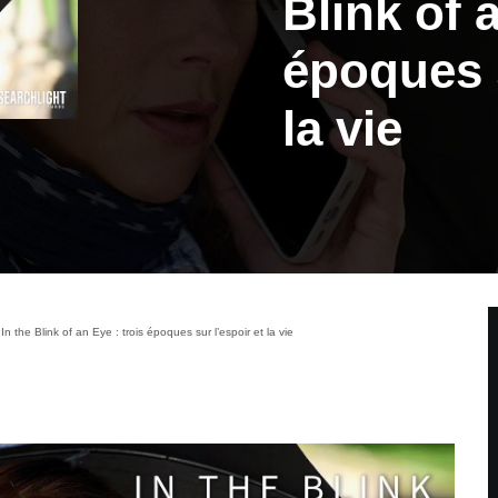
Blink of 
époques s
la vie
 the Blink of an Eye : trois époques sur l’espoir et la vie