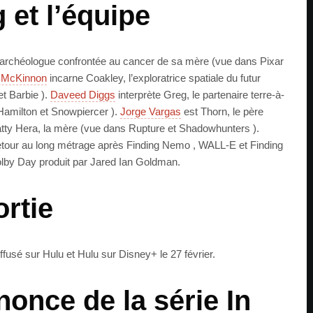
 et l’équipe
l’archéologue confrontée au cancer de sa mère (vue dans Pixar
 McKinnon
incarne Coakley, l’exploratrice spatiale du futur
t Barbie ).
Daveed Diggs
interprète Greg, le partenaire terre-à-
 Hamilton et Snowpiercer ).
Jorge Vargas
est Thorn, le père
atty Hera, la mère (vue dans Rupture et Shadowhunters ).
etour au long métrage après Finding Nemo , WALL-E et Finding
olby Day produit par Jared Ian Goldman.
ortie
iffusé sur Hulu et Hulu sur Disney+ le 27 février.
once de la série In