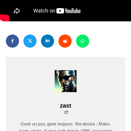
zast
Geek un jour, geek toujours. Ma devise : Make,
learn, share. Auteur web depuis 1996, passionné