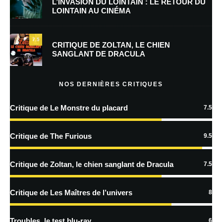
L’INVASION DU LOINTAIN : LE RETOUR DU
LOINTAIN AU CINÉMA
Enregistrer mon nom, mon e-mail et mon site dans le navigateur pour
mon prochain commentaire.
7.5
Prévenez-moi de tous les nouveaux commentaires par e-mail.
CRITIQUE DE ZOLTAN, LE CHIEN
SANGLANT DE DRACULA
Prévenez-moi de tous les nouveaux articles par e-mail.
NOS DERNIÈRES CRITIQUES
Critique de Le Monstre du placard
7.5
En savoir
plus sur la façon dont les données de vos commentaires sont
Critique de The Furious
9.5
traitées
Critique de Zoltan, le chien sanglant de Dracula
7.5
Critique de Les Maîtres de l’univers
8
Troubles, le test blu-ray
6