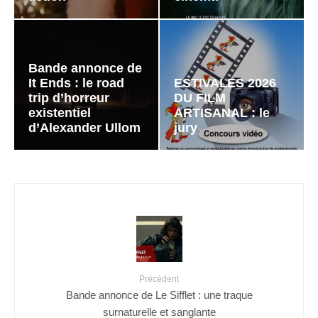
Bande annonce de
It Ends : le road
ESTIVALES 2026
trip d’horreur
DU FILM
existentiel
ARTISANAL : le
d’Alexander Ullom
jury
Précédent
Bande annonce de Le Sifflet : une traque
surnaturelle et sanglante