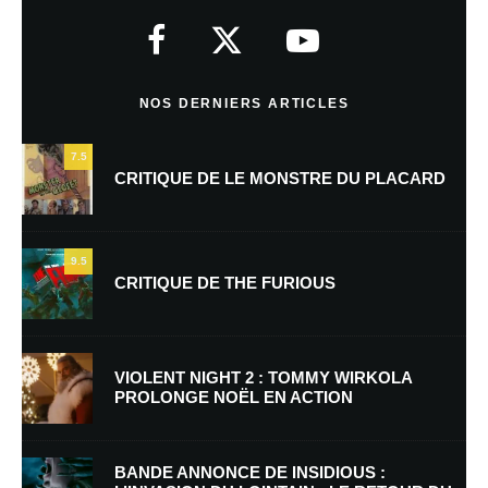
Votre adresse e-mail ne sera pas publiée.
Les champs obligatoires sont
indiqués avec
*
Commentaire
*
NOS DERNIERS ARTICLES
7.5
CRITIQUE DE LE MONSTRE DU PLACARD
9.5
CRITIQUE DE THE FURIOUS
Nom
*
VIOLENT NIGHT 2 : TOMMY WIRKOLA
PROLONGE NOËL EN ACTION
E-mail
*
Site web
BANDE ANNONCE DE INSIDIOUS :