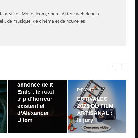
Ma devise : Make, learn, share. Auteur web depuis
ek, de musique, de cinéma et de nouvelles
PAR
ZAST
Bande
annonce de It
PAR
YANICK RUF
Ends : le road
trip d’horreur
ESTIVALES
existentiel
2026 DU FILM
d’Alexander
ARTISANAL :
Ullom
le jury