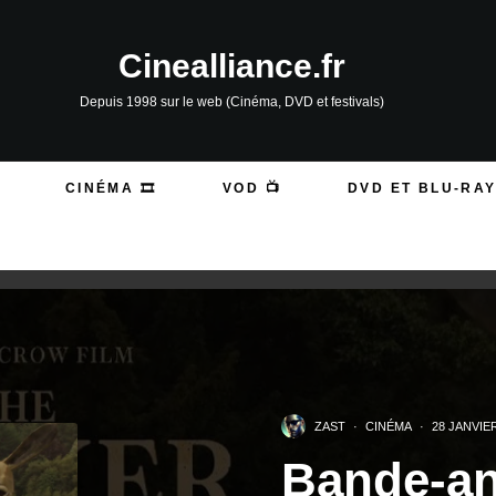
Cinealliance.fr
Depuis 1998 sur le web (Cinéma, DVD et festivals)
CINÉMA 🎞️
VOD 📺
DVD ET BLU-RAY
ZAST
·
CINÉMA
·
28 JANVIE
Bande-a