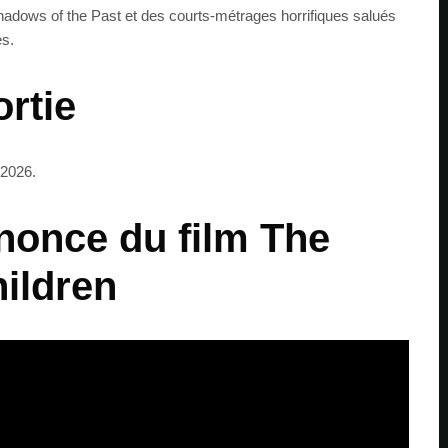
hadows of the Past et des courts-métrages horrifiques salués
es.
ortie
 2026.
once du film The
ildren