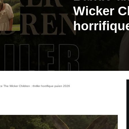
Wicker Ch
horrifiqu
The Wicker Children : thriller horrifique païen 2026