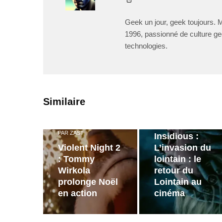
Geek un jour, geek toujours. 
1996, passionné de culture ge
technologies.
PAR
ZAST
Similaire
Bande
annonce de
PAR
ZAST
Insidious :
Violent Night 2
L’invasion du
: Tommy
lointain : le
Wirkola
retour du
prolonge Noël
Lointain au
en action
cinéma