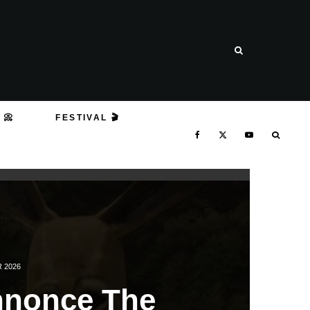
 📀
FESTIVAL 🎬
R 2026
nnonce The