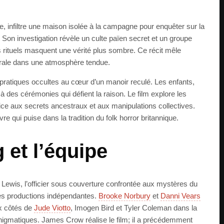
ce, infiltre une maison isolée à la campagne pour enquêter sur la
 Son investigation révèle un culte païen secret et un groupe
es rituels masquent une vérité plus sombre. Ce récit mêle
rurale dans une atmosphère tendue.
 pratiques occultes au cœur d’un manoir reculé. Les enfants,
t à des cérémonies qui défient la raison. Le film explore les
ce aux secrets ancestraux et aux manipulations collectives.
e qui puise dans la tradition du folk horror britannique.
 et l’équipe
Lewis, l’officier sous couverture confrontée aux mystères du
des productions indépendantes.
Brooke Norbury
et
Danni Vears
ux côtés de
Jude Viotto
, Imogen Bird et Tyler Coleman dans la
énigmatiques. James Crow réalise le film; il a précédemment