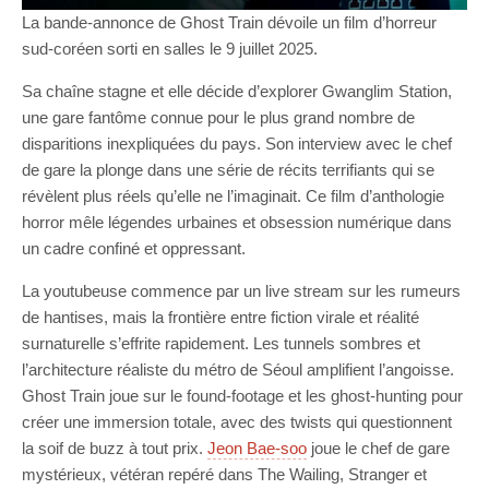
La bande-annonce de Ghost Train dévoile un film d’horreur
sud-coréen sorti en salles le 9 juillet 2025.
Sa chaîne stagne et elle décide d’explorer Gwanglim Station,
une gare fantôme connue pour le plus grand nombre de
disparitions inexpliquées du pays. Son interview avec le chef
de gare la plonge dans une série de récits terrifiants qui se
révèlent plus réels qu’elle ne l’imaginait. Ce film d’anthologie
horror mêle légendes urbaines et obsession numérique dans
un cadre confiné et oppressant.
La youtubeuse commence par un live stream sur les rumeurs
de hantises, mais la frontière entre fiction virale et réalité
surnaturelle s’effrite rapidement. Les tunnels sombres et
l’architecture réaliste du métro de Séoul amplifient l’angoisse.
Ghost Train joue sur le found-footage et les ghost-hunting pour
créer une immersion totale, avec des twists qui questionnent
la soif de buzz à tout prix.
Jeon Bae-soo
joue le chef de gare
mystérieux, vétéran repéré dans The Wailing, Stranger et