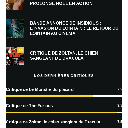
PROLONGE NOËL EN ACTION
E-mail
*
Site web
BANDE ANNONCE DE INSIDIOUS :
L’INVASION DU LOINTAIN : LE RETOUR DU
LOINTAIN AU CINÉMA
Enregistrer mon nom, mon e-mail et mon site dans le navigateur pour
mon prochain commentaire.
7.5
Prévenez-moi de tous les nouveaux commentaires par e-mail.
CRITIQUE DE ZOLTAN, LE CHIEN
SANGLANT DE DRACULA
Prévenez-moi de tous les nouveaux articles par e-mail.
NOS DERNIÈRES CRITIQUES
Critique de Le Monstre du placard
7.5
En savoir
plus sur la façon dont les données de vos commentaires sont
Critique de The Furious
9.5
traitées
Critique de Zoltan, le chien sanglant de Dracula
7.5