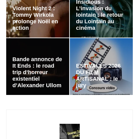
Insidious :
Violent Night 2 :
L’invasion du
Tommy Wirkola
lointain : le retour
prolonge Noël en
du Lointain au
action
cinéma
Bande annonce de
It Ends : le road
ESTIVALES 2026
trip d’horreur
DU FILM
existentiel
ARTISANAL : le
d’Alexander Ullom
jury