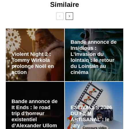
Similaire
Bande annonce de
Insidious :
Violent Night 2 :
L’invasion du
Tommy Wirkola
lointain : le retour
prolonge Noël en
du Lointain au
action
cinéma
Bande annonce de
It Ends : le road
ESTIVALES 2026
trip d’horreur
DU FILM
existentiel
ARTISANAL : le
d’Alexander Ullom
jury