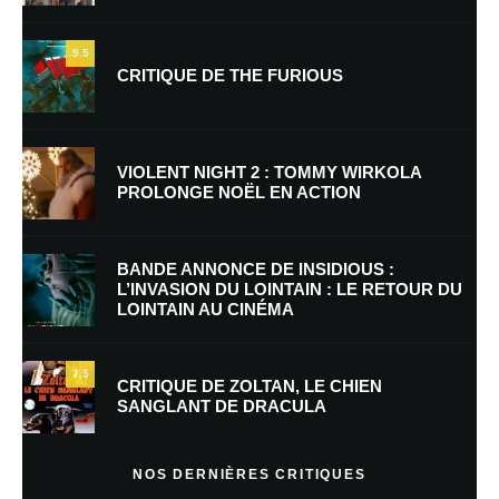
9.5
CRITIQUE DE THE FURIOUS
Nom
*
VIOLENT NIGHT 2 : TOMMY WIRKOLA
PROLONGE NOËL EN ACTION
E-mail
*
Site web
BANDE ANNONCE DE INSIDIOUS :
L’INVASION DU LOINTAIN : LE RETOUR DU
LOINTAIN AU CINÉMA
Enregistrer mon nom, mon e-mail et mon site dans le navigateur pour
mon prochain commentaire.
7.5
Prévenez-moi de tous les nouveaux commentaires par e-mail.
CRITIQUE DE ZOLTAN, LE CHIEN
SANGLANT DE DRACULA
Prévenez-moi de tous les nouveaux articles par e-mail.
NOS DERNIÈRES CRITIQUES