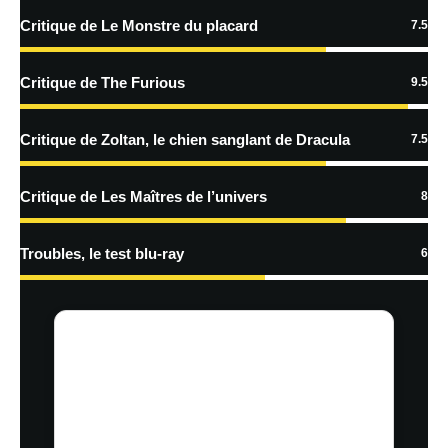
Critique de Le Monstre du placard
7.5
En savoir
plus sur la façon dont les données de vos commentaires sont
Critique de The Furious
9.5
traitées
Critique de Zoltan, le chien sanglant de Dracula
7.5
Critique de Les Maîtres de l’univers
8
Troubles, le test blu-ray
6