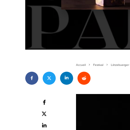
Accueil
Festival
Lëtzebuerger F