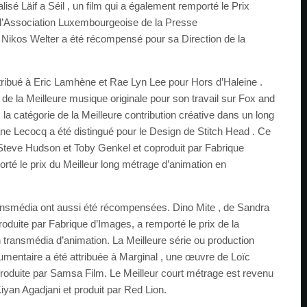
alisé Läif a Séil , un film qui a également remporté le Prix
 l’Association Luxembourgeoise de la Presse
ikos Welter a été récompensé pour sa Direction de la
ttribué à Eric Lamhène et Rae Lyn Lee pour Hors d’Haleine .
 de la Meilleure musique originale pour son travail sur Fox and
la catégorie de la Meilleure contribution créative dans un long
ne Lecocq a été distingué pour le Design de Stitch Head . Ce
r Steve Hudson et Toby Genkel et coproduit par Fabrique
té le prix du Meilleur long métrage d’animation en
ransmédia ont aussi été récompensées. Dino Mite , de Sandra
roduite par Fabrique d’Images, a remporté le prix de la
n transmédia d’animation. La Meilleure série ou production
umentaire a été attribuée à Marginal , une œuvre de Loïc
produite par Samsa Film. Le Meilleur court métrage est revenu
 Kiyan Agadjani et produit par Red Lion.