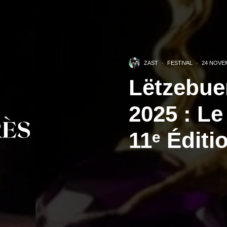
ZAST
·
FESTIVAL
·
24 NOVE
Lëtzebue
2025 : Le
11ᵉ Éditi