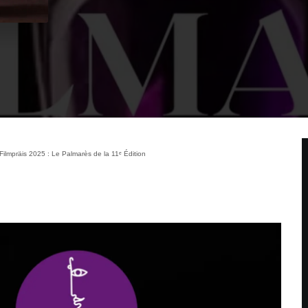
ilmpräis 2025 : Le Palmarès de la 11ᵉ Édition