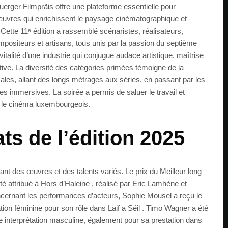
uerger Filmpräis offre une plateforme essentielle pour
 œuvres qui enrichissent le paysage cinématographique et
ette 11ᵉ édition a rassemblé scénaristes, réalisateurs,
positeurs et artisans, tous unis par la passion du septième
vitalité d’une industrie qui conjugue audace artistique, maîtrise
ative. La diversité des catégories primées témoigne de la
ales, allant des longs métrages aux séries, en passant par les
s immersives. La soirée a permis de saluer le travail et
nt le cinéma luxembourgeois.
ts de l’édition 2025
t des œuvres et des talents variés. Le prix du Meilleur long
 attribué à Hors d’Haleine , réalisé par Eric Lamhène et
cernant les performances d’acteurs, Sophie Mousel a reçu le
tation féminine pour son rôle dans Läif a Séil . Timo Wagner a été
re interprétation masculine, également pour sa prestation dans