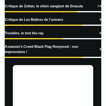
plus sur la façon dont les données de vos commentaires sont
Critique de Zoltan, le chien sanglant de Dracula
7.5
traitées
Critique de Les Maîtres de l’univers
8
Troubles, le test blu-ray
6
Assassin’s Creed Black Flag Resynced : nos
8
impressions !