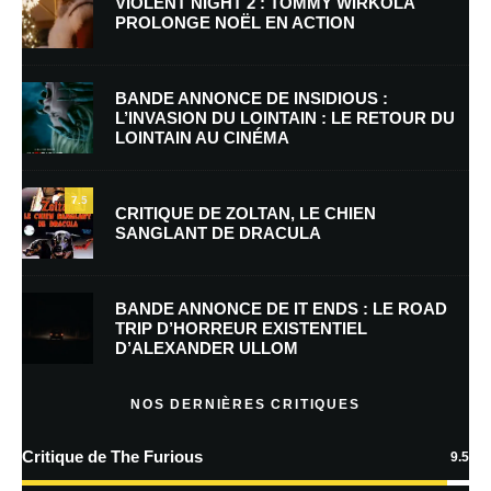
VIOLENT NIGHT 2 : TOMMY WIRKOLA
PROLONGE NOËL EN ACTION
Nom
*
BANDE ANNONCE DE INSIDIOUS :
L’INVASION DU LOINTAIN : LE RETOUR DU
LOINTAIN AU CINÉMA
E-mail
*
Site web
7.5
CRITIQUE DE ZOLTAN, LE CHIEN
SANGLANT DE DRACULA
Enregistrer mon nom, mon e-mail et mon site dans le navigateur pour
mon prochain commentaire.
BANDE ANNONCE DE IT ENDS : LE ROAD
Prévenez-moi de tous les nouveaux commentaires par e-mail.
TRIP D’HORREUR EXISTENTIEL
D’ALEXANDER ULLOM
Prévenez-moi de tous les nouveaux articles par e-mail.
NOS DERNIÈRES CRITIQUES
Critique de The Furious
9.5
En savoir