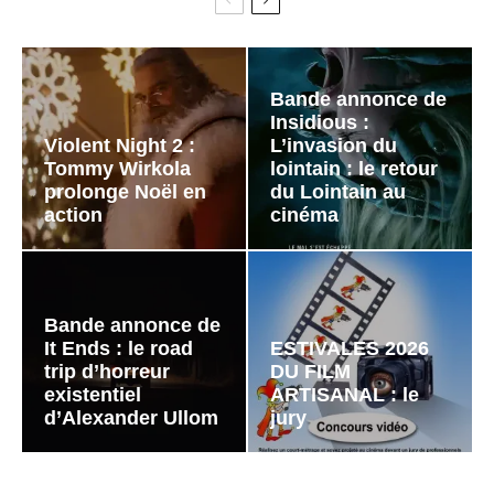
Bande annonce de
Insidious :
Violent Night 2 :
L’invasion du
Tommy Wirkola
lointain : le retour
prolonge Noël en
du Lointain au
action
cinéma
Bande annonce de
It Ends : le road
ESTIVALES 2026
trip d’horreur
DU FILM
existentiel
ARTISANAL : le
d’Alexander Ullom
jury