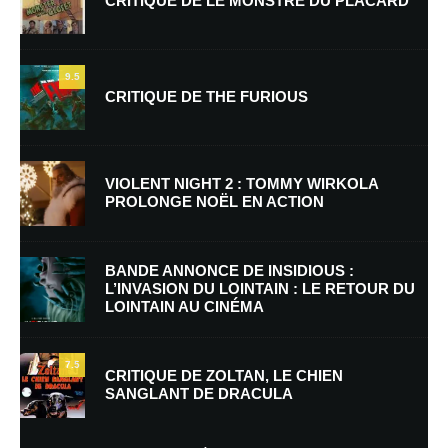
CRITIQUE DE LE MONSTRE DU PLACARD
9.5
CRITIQUE DE THE FURIOUS
Nom
*
VIOLENT NIGHT 2 : TOMMY WIRKOLA
PROLONGE NOËL EN ACTION
E-mail
*
Site web
BANDE ANNONCE DE INSIDIOUS :
L’INVASION DU LOINTAIN : LE RETOUR DU
LOINTAIN AU CINÉMA
Enregistrer mon nom, mon e-mail et mon site dans le navigateur pour
mon prochain commentaire.
7.5
Prévenez-moi de tous les nouveaux commentaires par e-mail.
CRITIQUE DE ZOLTAN, LE CHIEN
SANGLANT DE DRACULA
Prévenez-moi de tous les nouveaux articles par e-mail.