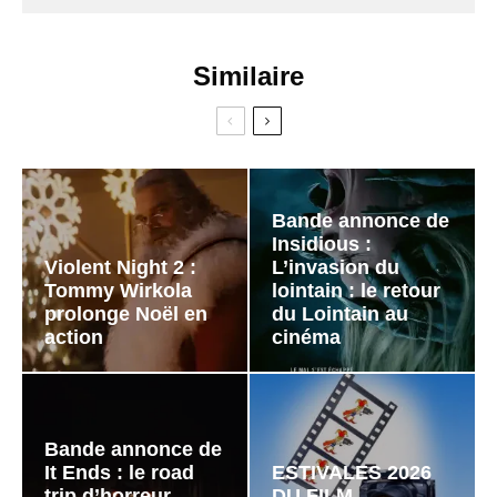
Similaire
Bande annonce de
Insidious :
Violent Night 2 :
L’invasion du
Tommy Wirkola
lointain : le retour
prolonge Noël en
du Lointain au
action
cinéma
Bande annonce de
It Ends : le road
ESTIVALES 2026
trip d’horreur
DU FILM