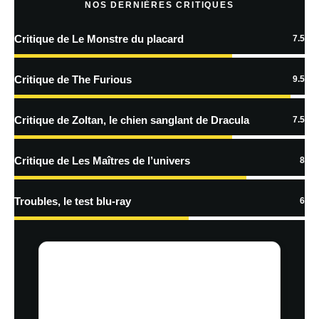
NOS DERNIÈRES CRITIQUES
Critique de Le Monstre du placard
7.5
En savoir
plus sur la façon dont les données de vos commentaires sont
Critique de The Furious
9.5
traitées
Critique de Zoltan, le chien sanglant de Dracula
7.5
Critique de Les Maîtres de l’univers
8
Troubles, le test blu-ray
6