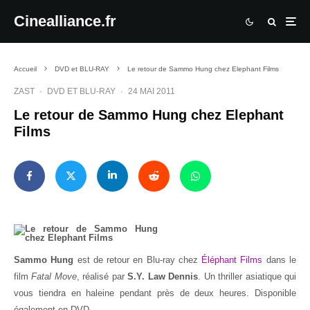
Cinealliance.fr
Accueil
DVD et BLU-RAY
Le retour de Sammo Hung chez Elephant Films
ZAST
·
DVD ET BLU-RAY
·
24 MAI 2011
Le retour de Sammo Hung chez Elephant
Films
Sammo Hung
est de retour en Blu-ray chez
Éléphant Films
dans le
film
Fatal Move
, réalisé par
S.Y. Law Dennis
. Un thriller asiatique qui
vous tiendra en haleine pendant près de deux heures. Disponible
également en DVD.