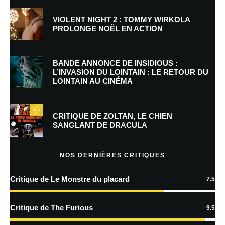
VIOLENT NIGHT 2 : TOMMY WIRKOLA
PROLONGE NOËL EN ACTION
E-mail
*
Site web
BANDE ANNONCE DE INSIDIOUS :
L’INVASION DU LOINTAIN : LE RETOUR DU
LOINTAIN AU CINÉMA
Enregistrer mon nom, mon e-mail et mon site dans le navigateur pour
mon prochain commentaire.
7.5
Prévenez-moi de tous les nouveaux commentaires par e-mail.
CRITIQUE DE ZOLTAN, LE CHIEN
SANGLANT DE DRACULA
Prévenez-moi de tous les nouveaux articles par e-mail.
NOS DERNIÈRES CRITIQUES
Critique de Le Monstre du placard
7.5
En savoir
plus sur la façon dont les données de vos commentaires sont
Critique de The Furious
9.5
traitées