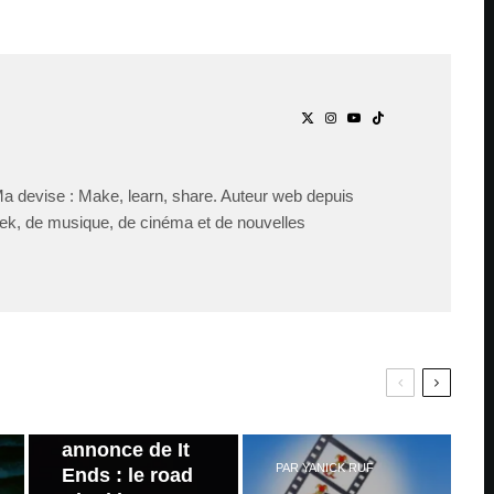
Ma devise : Make, learn, share. Auteur web depuis
ek, de musique, de cinéma et de nouvelles
PAR
ZAST
Bande
annonce de It
PAR
YANICK RUF
Ends : le road