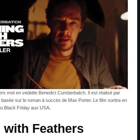
ers met en vedette Benedict Cumberbatch. Il est réalisé par
 basée sur le roman à succès de Max Porter. Le film sortira en
 du Black Friday aux USA.
 with Feathers