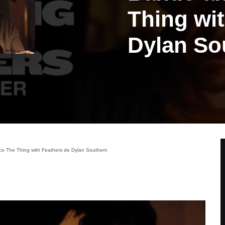
Thing wi
Dylan So
e The Thing with Feathers de Dylan Southern