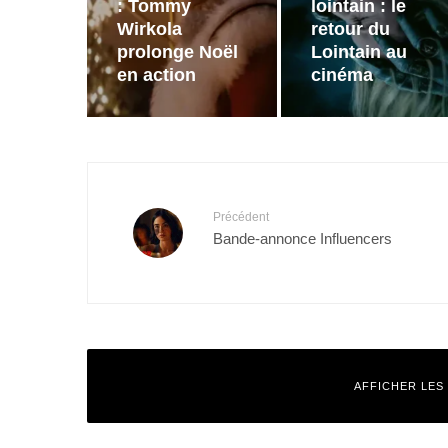
: Tommy
lointain : le
Wirkola
retour du
prolonge Noël
Lointain au
en action
cinéma
Précédent
Bande-annonce Influencers
AFFICHER LES