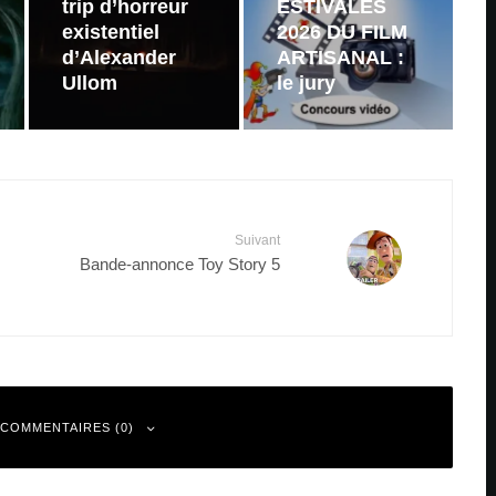
trip d’horreur
ESTIVALES
existentiel
2026 DU FILM
d’Alexander
ARTISANAL :
Ullom
le jury
Suivant
Bande-annonce Toy Story 5
 COMMENTAIRES (0)