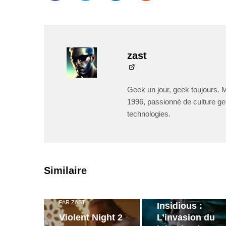
zast
Geek un jour, geek toujours. 
1996, passionné de culture ge
technologies.
PAR
ZAST
Similaire
Bande
annonce de
PAR
ZAST
Insidious :
Violent Night 2
L’invasion du