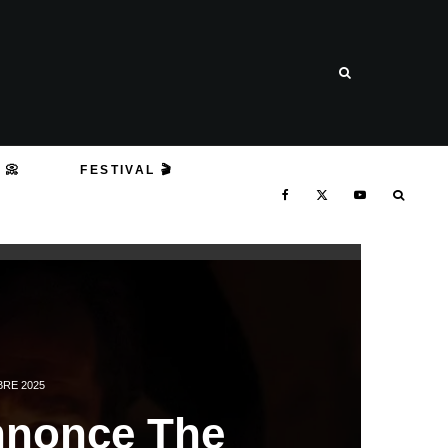
 📀
FESTIVAL 🎬
RE 2025
nnonce The