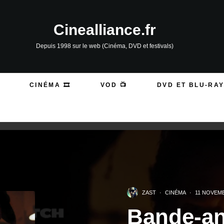
Cinealliance.fr
Depuis 1998 sur le web (Cinéma, DVD et festivals)
CINÉMA 🎞️
VOD 📺
DVD ET BLU-RAY
ZAST
·
CINÉMA
·
11 NOVEMB
Bande-a