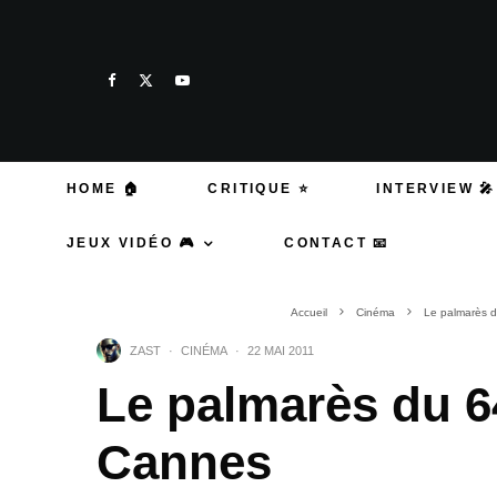
HOME 🏠
CRITIQUE ⭐
INTERVIEW 🎤
JEUX VIDÉO 🎮
CONTACT 📧
Accueil
Cinéma
Le palmarès d
ZAST
·
CINÉMA
·
22 MAI 2011
Le palmarès du 6
Cannes