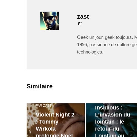
zast
Geek un jour, geek toujours. 
1996, passionné de culture ge
technologies.
PAR
ZAST
Similaire
Bande
annonce de
PAR
ZAST
Insidious :
Violent Night 2
L’invasion du
: Tommy
lointain : le
Wirkola
retour du
prolonge Noël
Lointain au