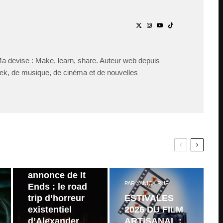
Ma devise : Make, learn, share. Auteur web depuis
ek, de musique, de cinéma et de nouvelles
PAR
ZAST
Bande
annonce de It
PAR
YANICK RUF
Ends : le road
trip d’horreur
ESTIVALES
existentiel
2026 DU FILM
d’Alexander
ARTISANAL :