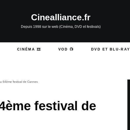
Cinealliance.fr
Depuis 1998 sur le web (Cinéma, DVD et festivals)
CINÉMA 🎞️
VOD 📺
DVD ET BLU-RAY
u 64ème festival de Cannes
4ème festival de