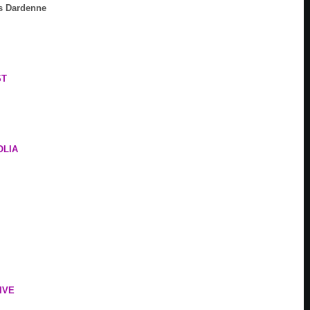
es Dardenne
ST
OLIA
IVE