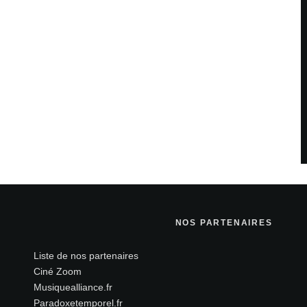
 sont indiqués avec
*
NOS PARTENAIRES
Liste de nos partenaires
Site web
Ciné Zoom
Musiquealliance.fr
Paradoxetemporel.fr