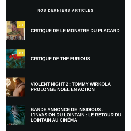
Commentaire
*
NOS DERNIERS ARTICLES
7.5
CRITIQUE DE LE MONSTRE DU PLACARD
9.5
CRITIQUE DE THE FURIOUS
Nom
*
VIOLENT NIGHT 2 : TOMMY WIRKOLA
PROLONGE NOËL EN ACTION
E-mail
*
Site web
BANDE ANNONCE DE INSIDIOUS :
L’INVASION DU LOINTAIN : LE RETOUR DU
LOINTAIN AU CINÉMA
Enregistrer mon nom, mon e-mail et mon site dans le navigateur pour
mon prochain commentaire.