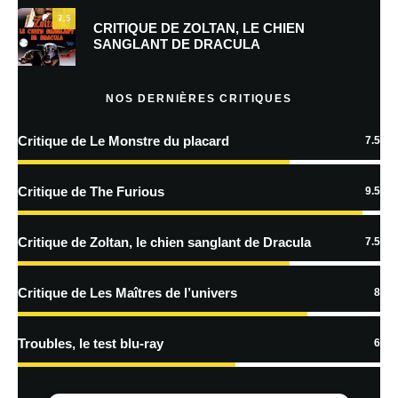
7.5
Prévenez-moi de tous les nouveaux commentaires par e-mail.
CRITIQUE DE ZOLTAN, LE CHIEN
SANGLANT DE DRACULA
Prévenez-moi de tous les nouveaux articles par e-mail.
NOS DERNIÈRES CRITIQUES
Critique de Le Monstre du placard
7.5
En savoir
plus sur la façon dont les données de vos commentaires sont
Critique de The Furious
9.5
traitées
Critique de Zoltan, le chien sanglant de Dracula
7.5
Critique de Les Maîtres de l’univers
8
Troubles, le test blu-ray
6