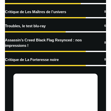
En savoir
plus sur la façon dont les données de vos commentaires sont
Critique de Les Maîtres de l’univers
8
traitées
Troubles, le test blu-ray
6
Assassin’s Creed Black Flag Resynced : nos
8
impressions !
Critique de La Forteresse noire
8