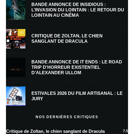
BANDE ANNONCE DE INSIDIOUS :
L’INVASION DU LOINTAIN : LE RETOUR DU
LOINTAIN AU CINÉMA
Nom
*
7.5
CRITIQUE DE ZOLTAN, LE CHIEN
SANGLANT DE DRACULA
E-mail
*
Site web
BANDE ANNONCE DE IT ENDS : LE ROAD
TRIP D’HORREUR EXISTENTIEL
D’ALEXANDER ULLOM
Enregistrer mon nom, mon e-mail et mon site dans le navigateur pour
mon prochain commentaire.
Prévenez-moi de tous les nouveaux commentaires par e-mail.
ESTIVALES 2026 DU FILM ARTISANAL : LE
JURY
Prévenez-moi de tous les nouveaux articles par e-mail.
NOS DERNIÈRES CRITIQUES
Critique de Zoltan, le chien sanglant de Dracula
7.5