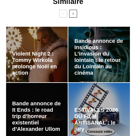
Similaire
Bande annonce de
Insidious :
Violent Night 2 :
L’invasion du
Tommy Wirkola
lointain : le retour
prolonge Noël en
du Lointain au
action
cinéma
Bande annonce de
It Ends : le road
ESTIVALES 2026
trip d’horreur
DU FILM
existentiel
ARTISANAL : le
d’Alexander Ullom
jury