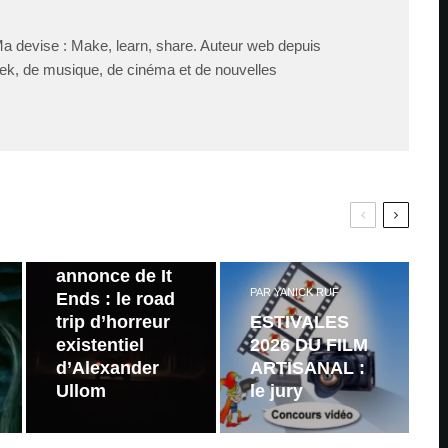
Ma devise : Make, learn, share. Auteur web depuis
ek, de musique, de cinéma et de nouvelles
PAR
ZAST
Bande
annonce de It
PAR
YANICK RUF
Ends : le road
trip d’horreur
ESTIVALES
existentiel
2026 DU FILM
d’Alexander
ARTISANAL :
Ullom
le jury