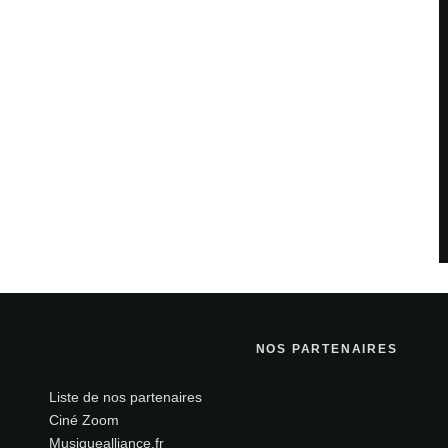
Site web
NOS PARTENAIRES
teur pour mon prochain commentaire.
Liste de nos partenaires
Ciné Zoom
Musiquealliance.fr