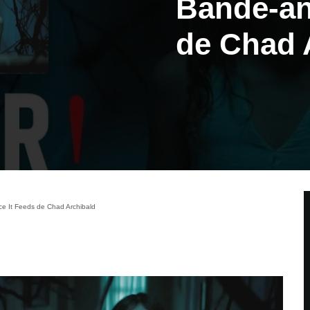
Bande-an
de Chad 
e It Feeds de Chad Archibald