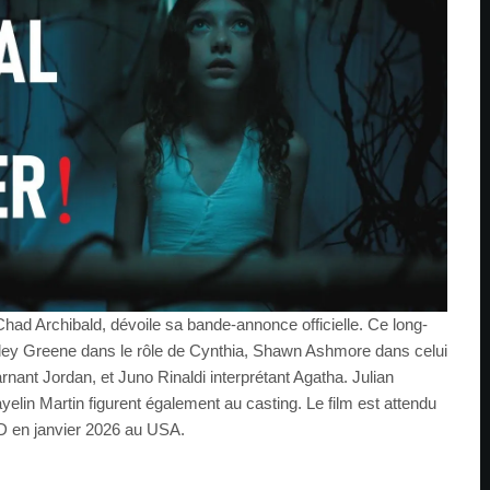
 Chad Archibald, dévoile sa bande-annonce officielle. Ce long-
ley Greene dans le rôle de Cynthia, Shawn Ashmore dans celui
arnant Jordan, et Juno Rinaldi interprétant Agatha. Julian
yelin Martin figurent également au casting. Le film est attendu
D en janvier 2026 au USA.