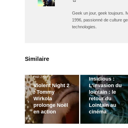
Geek un jour, geek toujours. 
1996, passionné de culture ge
technologies.
PAR
ZAST
Similaire
Bande
annonce de
PAR
ZAST
Insidious :
Violent Night 2
L’invasion du
: Tommy
lointain : le
Wirkola
retour du
prolonge Noël
Lointain au
en action
cinéma