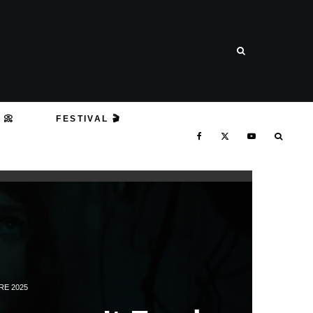
 📀
FESTIVAL 🎬
RE 2025