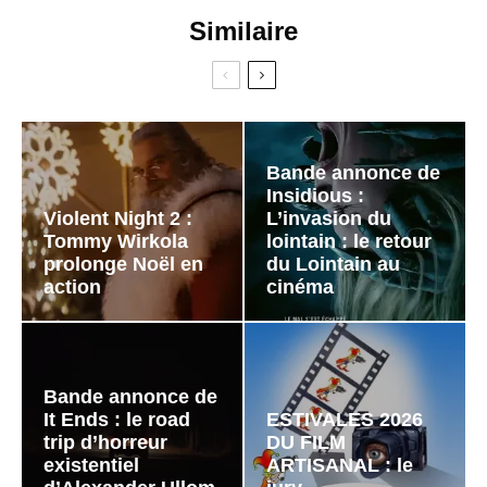
Similaire
Bande annonce de
Insidious :
Violent Night 2 :
L’invasion du
Tommy Wirkola
lointain : le retour
prolonge Noël en
du Lointain au
action
cinéma
Bande annonce de
It Ends : le road
ESTIVALES 2026
trip d’horreur
DU FILM
existentiel
ARTISANAL : le