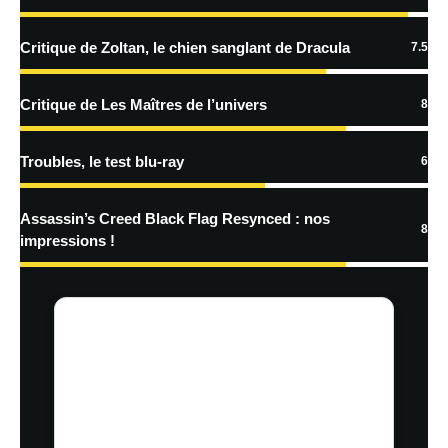
En savoir
plus sur la façon dont les données de vos commentaires sont
Critique de Zoltan, le chien sanglant de Dracula
7.5
traitées
Critique de Les Maîtres de l’univers
8
Troubles, le test blu-ray
6
Assassin’s Creed Black Flag Resynced : nos
8
impressions !