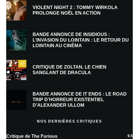
VIOLENT NIGHT 2 : TOMMY WIRKOLA
PROLONGE NOËL EN ACTION
Nom
*
BANDE ANNONCE DE INSIDIOUS :
L’INVASION DU LOINTAIN : LE RETOUR DU
LOINTAIN AU CINÉMA
E-mail
*
Site web
7.5
CRITIQUE DE ZOLTAN, LE CHIEN
SANGLANT DE DRACULA
Enregistrer mon nom, mon e-mail et mon site dans le navigateur pour
mon prochain commentaire.
BANDE ANNONCE DE IT ENDS : LE ROAD
Prévenez-moi de tous les nouveaux commentaires par e-mail.
TRIP D’HORREUR EXISTENTIEL
D’ALEXANDER ULLOM
Prévenez-moi de tous les nouveaux articles par e-mail.
NOS DERNIÈRES CRITIQUES
Critique de The Furious
9.5