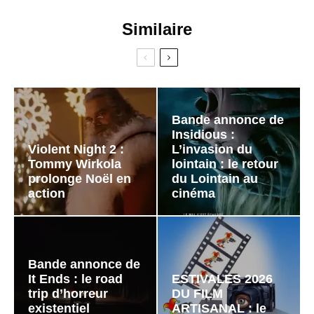
Similaire
Bande annonce de
Insidious :
Violent Night 2 :
L’invasion du
Tommy Wirkola
lointain : le retour
prolonge Noël en
du Lointain au
action
cinéma
Bande annonce de
It Ends : le road
ESTIVALES 2026
trip d’horreur
DU FILM
existentiel
ARTISANAL : le