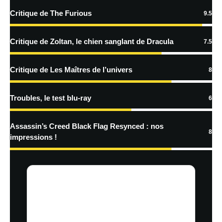
Critique de The Furious
9.5
En savoir
plus sur la façon dont les données de vos commentaires sont
Critique de Zoltan, le chien sanglant de Dracula
7.5
traitées
Critique de Les Maîtres de l’univers
8
Troubles, le test blu-ray
6
Assassin’s Creed Black Flag Resynced : nos
8
impressions !