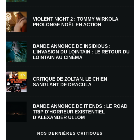
VIOLENT NIGHT 2 : TOMMY WIRKOLA
PROLONGE NOËL EN ACTION
Nom
*
BANDE ANNONCE DE INSIDIOUS :
L’INVASION DU LOINTAIN : LE RETOUR DU
LOINTAIN AU CINÉMA
E-mail
*
Site web
7.5
CRITIQUE DE ZOLTAN, LE CHIEN
SANGLANT DE DRACULA
Enregistrer mon nom, mon e-mail et mon site dans le navigateur pour
mon prochain commentaire.
BANDE ANNONCE DE IT ENDS : LE ROAD
Prévenez-moi de tous les nouveaux commentaires par e-mail.
TRIP D’HORREUR EXISTENTIEL
D’ALEXANDER ULLOM
Prévenez-moi de tous les nouveaux articles par e-mail.
NOS DERNIÈRES CRITIQUES