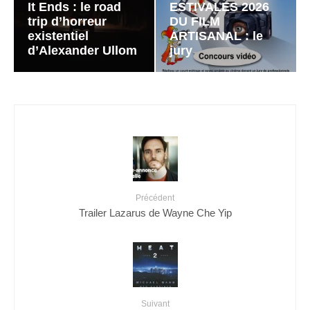
It Ends : le road
ESTIVALES 2026
trip d’horreur
DU FILM
existentiel
ARTISANAL : le
d’Alexander Ullom
jury
Précédent
Trailer Lazarus de Wayne Che Yip
Suivant