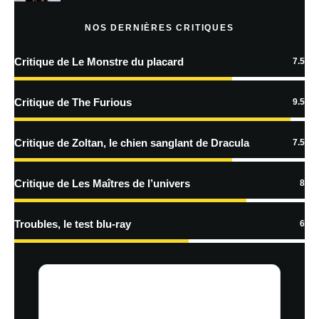
Prévenez-moi de tous les nouveaux articles par e-mail.
NOS DERNIÈRES CRITIQUES
Critique de Le Monstre du placard
7.5
En savoir
plus sur la façon dont les données de vos commentaires sont
Critique de The Furious
9.5
traitées
Critique de Zoltan, le chien sanglant de Dracula
7.5
Critique de Les Maîtres de l’univers
8
Troubles, le test blu-ray
6