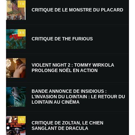
7.5
CRITIQUE DE LE MONSTRE DU PLACARD
9.5
CRITIQUE DE THE FURIOUS
Nom
*
VIOLENT NIGHT 2 : TOMMY WIRKOLA
PROLONGE NOËL EN ACTION
E-mail
*
Site web
BANDE ANNONCE DE INSIDIOUS :
L’INVASION DU LOINTAIN : LE RETOUR DU
LOINTAIN AU CINÉMA
Enregistrer mon nom, mon e-mail et mon site dans le navigateur pour
mon prochain commentaire.
7.5
Prévenez-moi de tous les nouveaux commentaires par e-mail.
CRITIQUE DE ZOLTAN, LE CHIEN
SANGLANT DE DRACULA