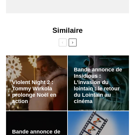
Similaire
Bande annonce de
Insidious :
Violent Night 2 :
L’invasion du
Tommy Wirkola
lointain : le retour
prolonge Noël en
du Lointain au
action
cinéma
Bande annonce de