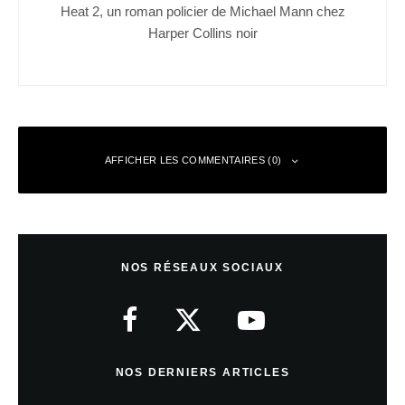
Heat 2, un roman policier de Michael Mann chez
Harper Collins noir
AFFICHER LES COMMENTAIRES (0)
Laisser un commentaire
NOS RÉSEAUX SOCIAUX
Votre adresse e-mail ne sera pas publiée.
Les champs obligatoires sont
indiqués avec
*
Commentaire
*
NOS DERNIERS ARTICLES