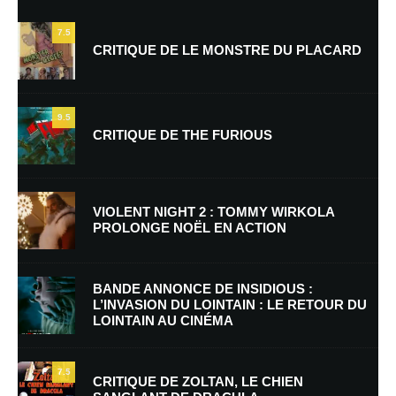
7.5
CRITIQUE DE LE MONSTRE DU PLACARD
9.5
CRITIQUE DE THE FURIOUS
Nom
*
VIOLENT NIGHT 2 : TOMMY WIRKOLA
PROLONGE NOËL EN ACTION
E-mail
*
Site web
BANDE ANNONCE DE INSIDIOUS :
L’INVASION DU LOINTAIN : LE RETOUR DU
LOINTAIN AU CINÉMA
Enregistrer mon nom, mon e-mail et mon site dans le navigateur pour
mon prochain commentaire.
7.5
Prévenez-moi de tous les nouveaux commentaires par e-mail.
CRITIQUE DE ZOLTAN, LE CHIEN