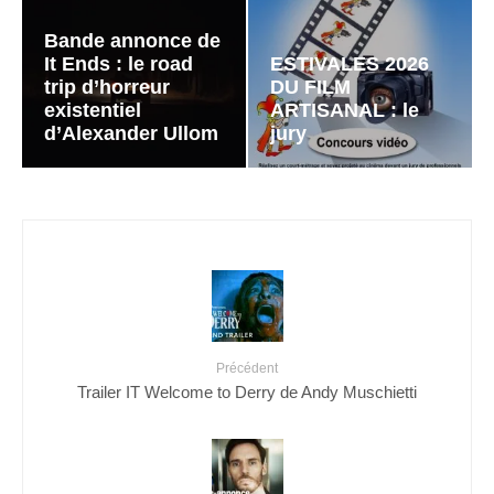
Bande annonce de
It Ends : le road
ESTIVALES 2026
trip d’horreur
DU FILM
existentiel
ARTISANAL : le
d’Alexander Ullom
jury
Précédent
Trailer IT Welcome to Derry de Andy Muschietti