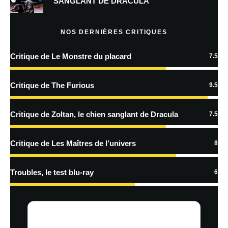
SANGLANT DE DRACULA
Prévenez-moi de tous les nouveaux articles par e-mail.
NOS DERNIÈRES CRITIQUES
Critique de Le Monstre du placard
7.5
En savoir
plus sur la façon dont les données de vos commentaires sont
Critique de The Furious
9.5
traitées
Critique de Zoltan, le chien sanglant de Dracula
7.5
Critique de Les Maîtres de l’univers
8
Troubles, le test blu-ray
6