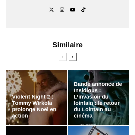
Similaire
Bande annonce de
Insidious :
Violent Night 2 :
L’invasion du
Tommy Wirkola
lointain : le retour
prolonge Noël en
du Lointain au
action
cinéma