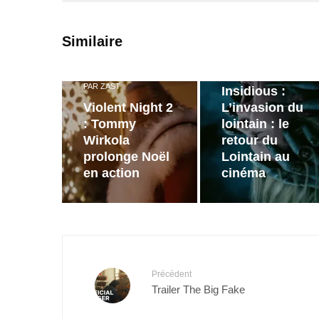
PAR
ZAST
Similaire
Bande
annonce de
PAR
ZAST
Insidious :
Violent Night 2
L’invasion du
: Tommy
lointain : le
Wirkola
retour du
prolonge Noël
Lointain au
en action
cinéma
Précédent
Trailer The Big Fake