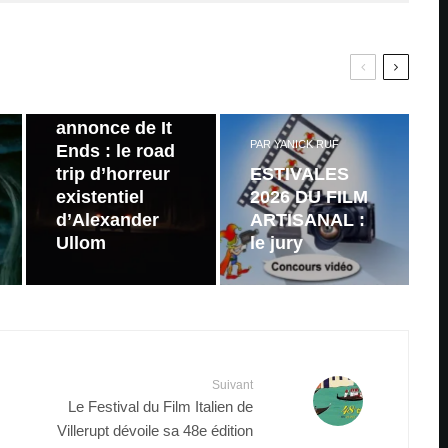
PAR
ZAST
Bande
annonce de It
PAR
YANICK RUF
Ends : le road
trip d’horreur
ESTIVALES
existentiel
2026 DU FILM
d’Alexander
ARTISANAL :
Ullom
le jury
Suivant
Le Festival du Film Italien de
Villerupt dévoile sa 48e édition