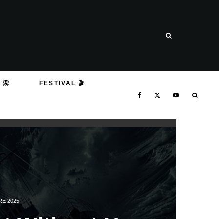
 📀
FESTIVAL 🎬
RE 2025