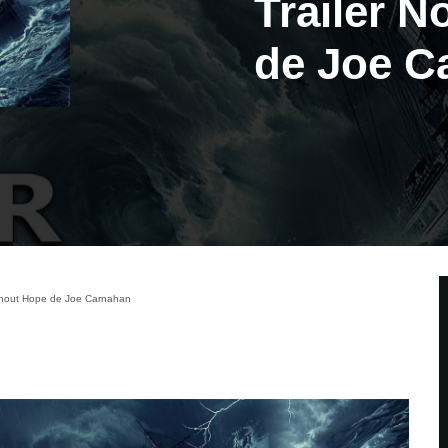
Trailer N
de Joe C
ithout Hope de Joe Carnahan