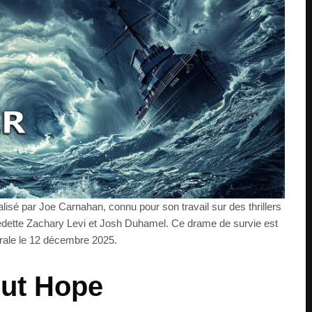
lisé par Joe Carnahan, connu pour son travail sur des thrillers
ette Zachary Levi et Josh Duhamel. Ce drame de survie est
érale le 12 décembre 2025.
out Hope