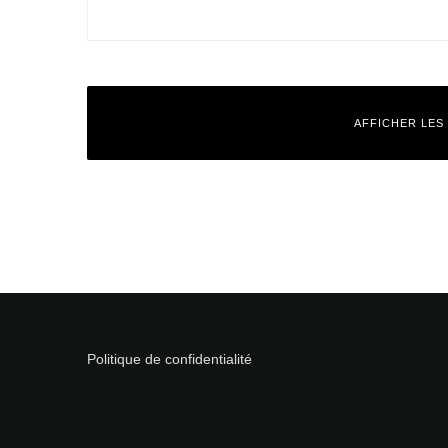
AFFICHER LES
Laisser un commentaire
Votre adresse e-mail ne sera pas publiée.
Les champs obligatoires
Commentaire
*
Politique de confidentialité