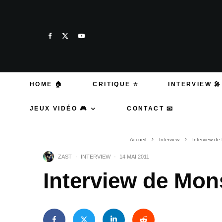
HOME 🏠
CRITIQUE ⭐
INTERVIEW 🎤
JEUX VIDÉO 🎮
CONTACT 📧
Accueil
Interview
Interview de
ZAST
·
INTERVIEW
·
14 MAI 2011
Interview de Mon