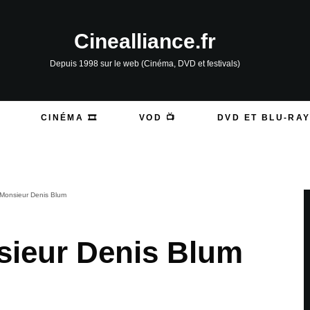
Cinealliance.fr
Depuis 1998 sur le web (Cinéma, DVD et festivals)
CINÉMA 🎞️
VOD 📺
DVD ET BLU-RAY
 Monsieur Denis Blum
sieur Denis Blum