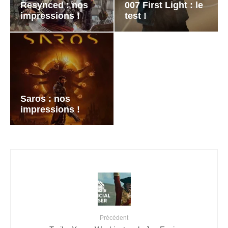
Resynced : nos
007 First Light : le
impressions !
test !
Saros : nos
impressions !
Précédent