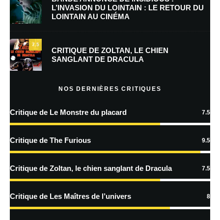
L’INVASION DU LOINTAIN : LE RETOUR DU
LOINTAIN AU CINÉMA
Enregistrer mon nom, mon e-mail et mon site dans le navigateur pour
mon prochain commentaire.
7.5
Prévenez-moi de tous les nouveaux commentaires par e-mail.
CRITIQUE DE ZOLTAN, LE CHIEN
SANGLANT DE DRACULA
Prévenez-moi de tous les nouveaux articles par e-mail.
NOS DERNIÈRES CRITIQUES
Critique de Le Monstre du placard
7.5
En savoir
plus sur la façon dont les données de vos commentaires sont
Critique de The Furious
9.5
traitées
Critique de Zoltan, le chien sanglant de Dracula
7.5
Critique de Les Maîtres de l’univers
8