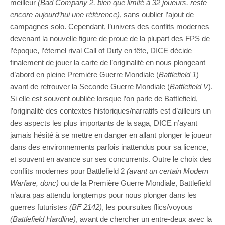
meilleur
(Bad Company 2, bien que limité à 32 joueurs, reste
encore aujourd’hui une référence)
, sans oublier l’ajout de
campagnes solo. Cependant, l’univers des conflits modernes
devenant la nouvelle figure de proue de la plupart des FPS de
l’époque, l’éternel rival Call of Duty en tête, DICE décide
finalement de jouer la carte de l’originalité en nous plongeant
d’abord en pleine Première Guerre Mondiale (
Battlefield 1
)
avant de retrouver la Seconde Guerre Mondiale (
Battlefield V
).
Si elle est souvent oubliée lorsque l’on parle de Battlefield,
l’originalité des contextes historiques/narratifs est d’ailleurs un
des aspects les plus importants de la saga, DICE n’ayant
jamais hésité à se mettre en danger en allant plonger le joueur
dans des environnements parfois inattendus pour sa licence,
et souvent en avance sur ses concurrents. Outre le choix des
conflits modernes pour Battlefield 2
(avant un certain Modern
Warfare, donc)
ou de la Première Guerre Mondiale, Battlefield
n’aura pas attendu longtemps pour nous plonger dans les
guerres futuristes
(BF 2142)
, les poursuites flics/voyous
(Battlefield Hardline)
, avant de chercher un entre-deux avec la