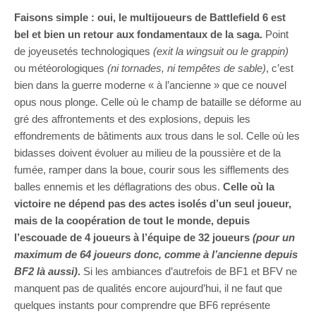
Faisons simple : oui, le multijoueurs de Battlefield 6 est
bel et bien un retour aux fondamentaux de la saga.
Point
de joyeusetés technologiques
(exit la wingsuit ou le grappin)
ou météorologiques
(ni tornades, ni tempêtes de sable)
, c’est
bien dans la guerre moderne « à l’ancienne » que ce nouvel
opus nous plonge. Celle où le champ de bataille se déforme au
gré des affrontements et des explosions, depuis les
effondrements de bâtiments aux trous dans le sol. Celle où les
bidasses doivent évoluer au milieu de la poussière et de la
fumée, ramper dans la boue, courir sous les sifflements des
balles ennemis et les déflagrations des obus.
Celle où la
victoire ne dépend pas des actes isolés d’un seul joueur,
mais de la coopération de tout le monde, depuis
l’escouade de 4 joueurs à l’équipe de 32 joueurs
(pour un
maximum de 64 joueurs donc, comme à l’ancienne depuis
BF2 là aussi)
.
Si les ambiances d’autrefois de BF1 et BFV ne
manquent pas de qualités encore aujourd’hui, il ne faut que
quelques instants pour comprendre que BF6 représente