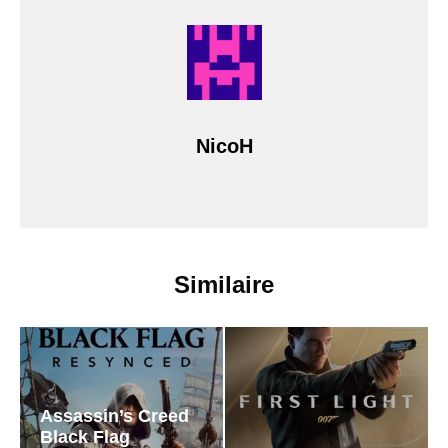
NicoH
Similaire
Assassin’s Creed
Black Flag