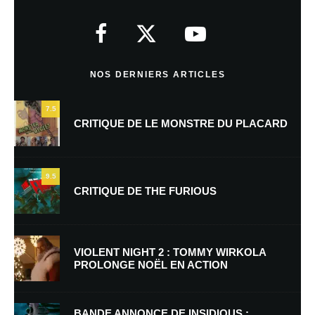
Votre adresse e-mail ne sera pas publiée.
Les champs obligatoires sont
indiqués avec
*
Commentaire
*
NOS DERNIERS ARTICLES
7.5
CRITIQUE DE LE MONSTRE DU PLACARD
9.5
CRITIQUE DE THE FURIOUS
Nom
*
VIOLENT NIGHT 2 : TOMMY WIRKOLA
PROLONGE NOËL EN ACTION
E-mail
*
Site web
BANDE ANNONCE DE INSIDIOUS :