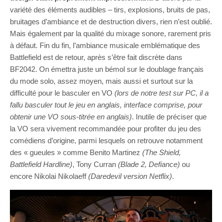
variété des éléments audibles – tirs, explosions, bruits de pas,
bruitages d’ambiance et de destruction divers, rien n’est oublié.
Mais également par la qualité du mixage sonore, rarement pris
à défaut. Fin du fin, l’ambiance musicale emblématique des
Battlefield est de retour, après s’être fait discrète dans
BF2042. On émettra juste un bémol sur le doublage français
du mode solo, assez moyen, mais aussi et surtout sur la
difficulté pour le basculer en VO
(lors de notre test sur PC, il a
fallu basculer tout le jeu en anglais, interface comprise, pour
obtenir une VO sous-titrée en anglais)
. Inutile de préciser que
la VO sera vivement recommandée pour profiter du jeu des
comédiens d’origine, parmi lesquels on retrouve notamment
des « gueules » comme Benito Martinez
(The Shield,
Battlefield Hardline)
, Tony Curran
(Blade 2, Defiance)
ou
encore Nikolai Nikolaeff
(Daredevil version Netflix)
.