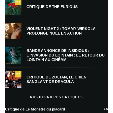
9.5
CRITIQUE DE THE FURIOUS
Nom
*
VIOLENT NIGHT 2 : TOMMY WIRKOLA
PROLONGE NOËL EN ACTION
E-mail
*
Site web
BANDE ANNONCE DE INSIDIOUS :
L’INVASION DU LOINTAIN : LE RETOUR DU
LOINTAIN AU CINÉMA
Enregistrer mon nom, mon e-mail et mon site dans le navigateur pour
mon prochain commentaire.
7.5
Prévenez-moi de tous les nouveaux commentaires par e-mail.
CRITIQUE DE ZOLTAN, LE CHIEN
SANGLANT DE DRACULA
Prévenez-moi de tous les nouveaux articles par e-mail.
NOS DERNIÈRES CRITIQUES
Critique de Le Monstre du placard
7.5