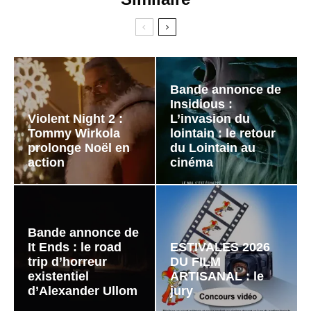
Bande annonce de
Insidious :
Violent Night 2 :
L’invasion du
Tommy Wirkola
lointain : le retour
prolonge Noël en
du Lointain au
action
cinéma
Bande annonce de
It Ends : le road
ESTIVALES 2026
trip d’horreur
DU FILM
existentiel
ARTISANAL : le
d’Alexander Ullom
jury