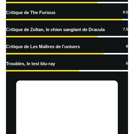
En savoir
plus sur la façon dont les données de vos commentaires sont
Critique de The Furious
9.5
traitées
Critique de Zoltan, le chien sanglant de Dracula
7.5
Critique de Les Maîtres de l’univers
8
Troubles, le test blu-ray
6