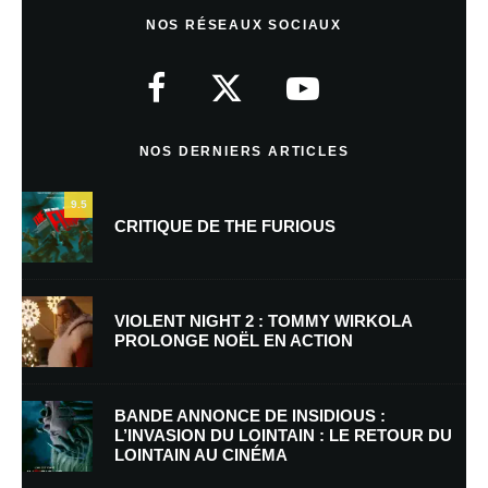
Laisser un commentaire
NOS RÉSEAUX SOCIAUX
Votre adresse e-mail ne sera pas publiée.
Les champs obligatoires sont
indiqués avec
*
Commentaire
*
NOS DERNIERS ARTICLES
9.5
CRITIQUE DE THE FURIOUS
VIOLENT NIGHT 2 : TOMMY WIRKOLA
PROLONGE NOËL EN ACTION
Nom
*
BANDE ANNONCE DE INSIDIOUS :
L’INVASION DU LOINTAIN : LE RETOUR DU
LOINTAIN AU CINÉMA
E-mail
*
Site web