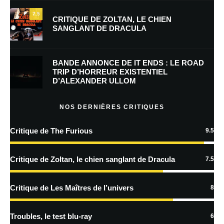
7.5
CRITIQUE DE ZOLTAN, LE CHIEN
SANGLANT DE DRACULA
Enregistrer mon nom, mon e-mail et mon site dans le navigateur pour
mon prochain commentaire.
BANDE ANNONCE DE IT ENDS : LE ROAD
Prévenez-moi de tous les nouveaux commentaires par e-mail.
TRIP D’HORREUR EXISTENTIEL
D’ALEXANDER ULLOM
Prévenez-moi de tous les nouveaux articles par e-mail.
NOS DERNIÈRES CRITIQUES
Critique de The Furious
9.5
En savoir
plus sur la façon dont les données de vos commentaires sont
Critique de Zoltan, le chien sanglant de Dracula
7.5
traitées
Critique de Les Maîtres de l’univers
8
Troubles, le test blu-ray
6