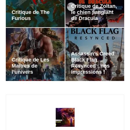
Critique de Zoltan,
Critique de The
le chien sanglant
Furious
de Dracula
Assassin’s Creed
Critique de Les
Black Flag
Maîtres de
Resynced : nos
l’univers
impressions !