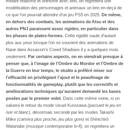
mêlant réalisme et onirisme avec brio, on regrettera une
modélisation des personnages et animaux un brin en-deçà de
ce que l’on pourrait attendre d’un jeu PS5 en 2025.
De même,
en dehors des combats, les animations de Atsu et des
autres PNJ paraissent assez rigides, en particulier dans
les phases de plates-formes.
Cette rigidité saute d’autant
plus aux yeux lorsque l’on se souvient des animations de
Naoe dans Assassin’s Creed Shadows il y a quelques mois
seulement.
Par certains aspects, on en viendrait presque à
penser que, à l’image de l’Ombre du Mordor et l’Ombre de
la Guerre en leur temps, le studio a préféré miser sur
l’efficacité en privilégiant l’ajout et le peaufinage de
fonctionnalités de gameplay, plutôt que les correctifs et
améliorations techniques qu’auraient demandé les bases
posées par le premier volet.
Dans cette même veine, si on
saluera le retour du mode visuel Kurosawa
(passant le jeu en
noir et blanc)
, désormais secondé par les modes Takashi
Miike
(caméra plus proche, jeu plus gore)
et Shinichirō
Watanabe
(musique contemporaine lo-fi)
, on regrettera un