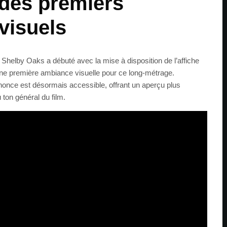
 des premiers
visuels
Shelby Oaks a débuté avec la mise à disposition de l’affiche
 une première ambiance visuelle pour ce long-métrage.
once est désormais accessible, offrant un aperçu plus
ton général du film.