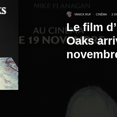
YANICK RUF
·
CINÉMA
·
2 O
Le film d
Oaks arr
novembr