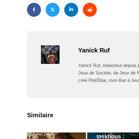
Yanick Ruf
Yanick Ruf, rédacteur depuis p
Jeux de Société, de Jeux de Rô
créé PlatÔbar, mon Bar à Jeu
PAR
ZAST
Similaire
Bande
annonce de
PAR
ZAST
Insidious :