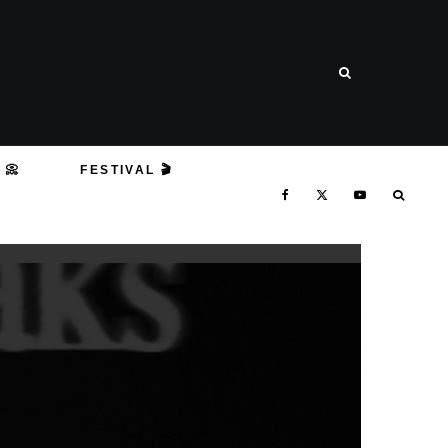
 📀
FESTIVAL 🎬