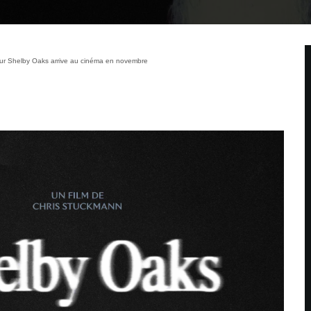
reur Shelby Oaks arrive au cinéma en novembre