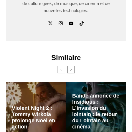
de culture geek, de musique, de cinéma et de
nouvelles technologies.
Similaire
Bande annonce de
Insidious :
Violent Night 2 :
L’invasion du
Tommy Wirkola
lointain : le retour
prolonge Noël en
du Lointain au
action
cinéma