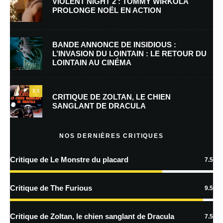
VIOLENT NIGHT 2 : TOMMY WIRKOLA
PROLONGE NOËL EN ACTION
E-mail
*
Site web
BANDE ANNONCE DE INSIDIOUS :
L’INVASION DU LOINTAIN : LE RETOUR DU
LOINTAIN AU CINÉMA
Enregistrer mon nom, mon e-mail et mon site dans le navigateur pour
mon prochain commentaire.
7.5
Prévenez-moi de tous les nouveaux commentaires par e-mail.
CRITIQUE DE ZOLTAN, LE CHIEN
SANGLANT DE DRACULA
Prévenez-moi de tous les nouveaux articles par e-mail.
NOS DERNIÈRES CRITIQUES
Critique de Le Monstre du placard
7.5
En savoir
plus sur la façon dont les données de vos commentaires sont
Critique de The Furious
9.5
traitées
Critique de Zoltan, le chien sanglant de Dracula
7.5