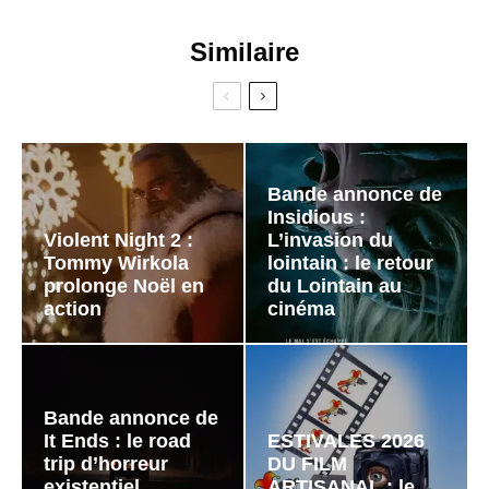
Similaire
Bande annonce de
Insidious :
Violent Night 2 :
L’invasion du
Tommy Wirkola
lointain : le retour
prolonge Noël en
du Lointain au
action
cinéma
Bande annonce de
It Ends : le road
ESTIVALES 2026
trip d’horreur
DU FILM
existentiel
ARTISANAL : le