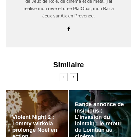
de Jeux de Rôle, de cinéma et de métal, j'ai
réalisé mon rêve et créé PlatÔbar, mon Bar à
Jeux sur Aix en Provence.
Similaire
Bande annonce de
Insidious :
Violent Night 2 :
L’invasion du
Tommy Wirkola
lointain : le retour
prolonge Noël en
du Lointain au
action
cinéma