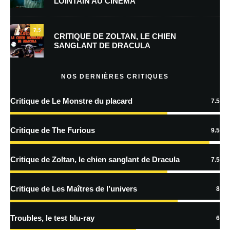
LOINTAIN AU CINÉMA
Enregistrer mon nom, mon e-mail et mon site dans le navigateur pour
mon prochain commentaire.
7.5
Prévenez-moi de tous les nouveaux commentaires par e-mail.
CRITIQUE DE ZOLTAN, LE CHIEN
SANGLANT DE DRACULA
Prévenez-moi de tous les nouveaux articles par e-mail.
NOS DERNIÈRES CRITIQUES
Critique de Le Monstre du placard
7.5
En savoir
plus sur la façon dont les données de vos commentaires sont
Critique de The Furious
9.5
traitées
Critique de Zoltan, le chien sanglant de Dracula
7.5
Critique de Les Maîtres de l’univers
8
Troubles, le test blu-ray
6