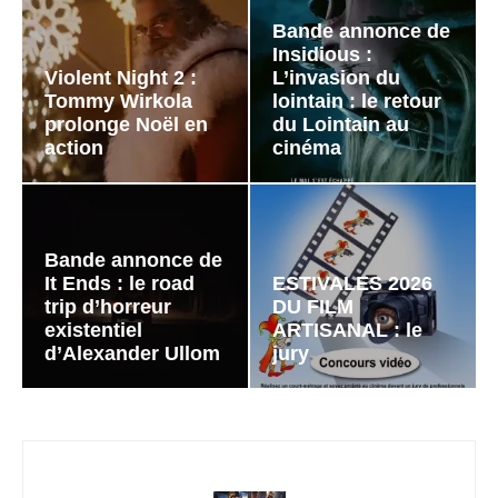
Bande annonce de
Insidious :
Violent Night 2 :
L’invasion du
Tommy Wirkola
lointain : le retour
prolonge Noël en
du Lointain au
action
cinéma
Bande annonce de
It Ends : le road
ESTIVALES 2026
trip d’horreur
DU FILM
existentiel
ARTISANAL : le
d’Alexander Ullom
jury