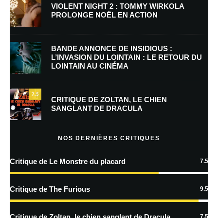
VIOLENT NIGHT 2 : TOMMY WIRKOLA
PROLONGE NOËL EN ACTION
E-mail
*
Site web
BANDE ANNONCE DE INSIDIOUS :
L’INVASION DU LOINTAIN : LE RETOUR DU
LOINTAIN AU CINÉMA
Enregistrer mon nom, mon e-mail et mon site dans le navigateur pour
mon prochain commentaire.
7.5
Prévenez-moi de tous les nouveaux commentaires par e-mail.
CRITIQUE DE ZOLTAN, LE CHIEN
SANGLANT DE DRACULA
Prévenez-moi de tous les nouveaux articles par e-mail.
NOS DERNIÈRES CRITIQUES
Critique de Le Monstre du placard
7.5
En savoir
plus sur la façon dont les données de vos commentaires sont
Critique de The Furious
9.5
traitées
Critique de Zoltan, le chien sanglant de Dracula
7.5