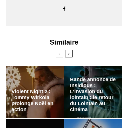
Similaire
Bande annonce de
Insidious :
Violent Night 2 :
L’invasion du
Tommy Wirkola
lointain : le retour
prolonge Noël en
du Lointain au
action
cinéma