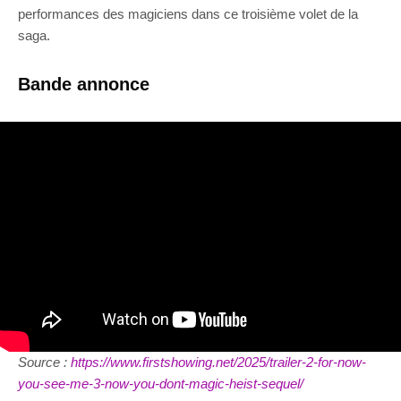
performances des magiciens dans ce troisième volet de la
saga.
Bande annonce
Source :
https://www.firstshowing.net/2025/trailer-2-for-now-
you-see-me-3-now-you-dont-magic-heist-sequel/