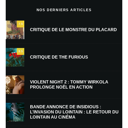
Commentaire
*
NOS DERNIERS ARTICLES
7.5
CRITIQUE DE LE MONSTRE DU PLACARD
9.5
CRITIQUE DE THE FURIOUS
Nom
*
VIOLENT NIGHT 2 : TOMMY WIRKOLA
PROLONGE NOËL EN ACTION
E-mail
*
Site web
BANDE ANNONCE DE INSIDIOUS :
L’INVASION DU LOINTAIN : LE RETOUR DU
LOINTAIN AU CINÉMA
Enregistrer mon nom, mon e-mail et mon site dans le navigateur pour
mon prochain commentaire.