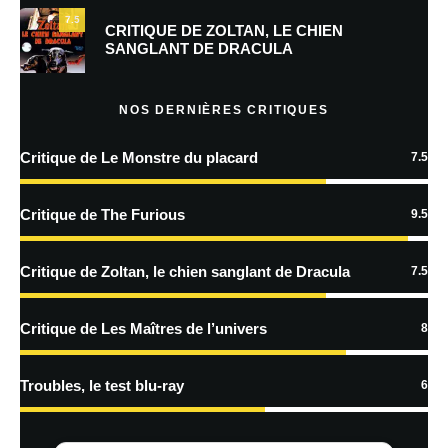
7.5
Prévenez-moi de tous les nouveaux commentaires par e-mail.
CRITIQUE DE ZOLTAN, LE CHIEN
SANGLANT DE DRACULA
Prévenez-moi de tous les nouveaux articles par e-mail.
NOS DERNIÈRES CRITIQUES
Critique de Le Monstre du placard
7.5
En savoir
plus sur la façon dont les données de vos commentaires sont
Critique de The Furious
9.5
traitées
Critique de Zoltan, le chien sanglant de Dracula
7.5
Critique de Les Maîtres de l’univers
8
Troubles, le test blu-ray
6