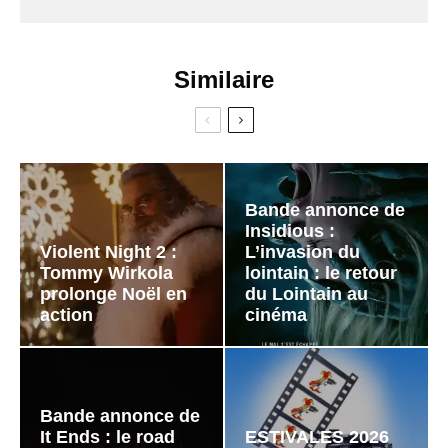
Similaire
Bande annonce de
Insidious :
Violent Night 2 :
L’invasion du
Tommy Wirkola
lointain : le retour
prolonge Noël en
du Lointain au
action
cinéma
Bande annonce de
It Ends : le road
ESTIVALES 2026