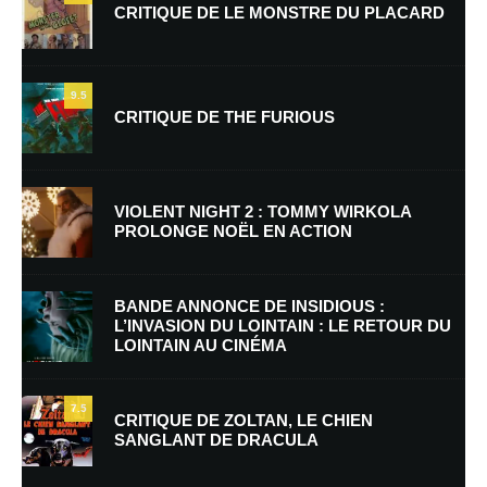
CRITIQUE DE LE MONSTRE DU PLACARD
9.5
CRITIQUE DE THE FURIOUS
Nom
*
VIOLENT NIGHT 2 : TOMMY WIRKOLA
PROLONGE NOËL EN ACTION
E-mail
*
Site web
BANDE ANNONCE DE INSIDIOUS :
L’INVASION DU LOINTAIN : LE RETOUR DU
LOINTAIN AU CINÉMA
Enregistrer mon nom, mon e-mail et mon site dans le navigateur pour
mon prochain commentaire.
7.5
Prévenez-moi de tous les nouveaux commentaires par e-mail.
CRITIQUE DE ZOLTAN, LE CHIEN
SANGLANT DE DRACULA
Prévenez-moi de tous les nouveaux articles par e-mail.