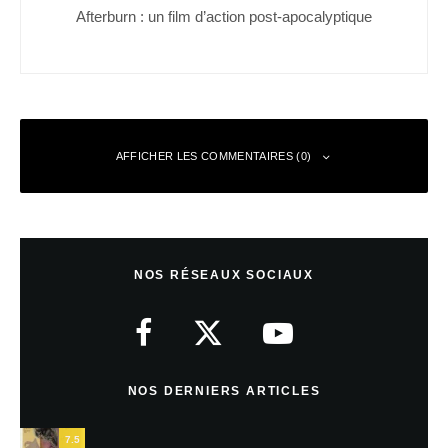
Afterburn : un film d’action post-apocalyptique
AFFICHER LES COMMENTAIRES (0)
Laisser un commentaire
NOS RÉSEAUX SOCIAUX
Votre adresse e-mail ne sera pas publiée.
Les champs obligatoires sont
indiqués avec
*
Commentaire
*
NOS DERNIERS ARTICLES
7.5