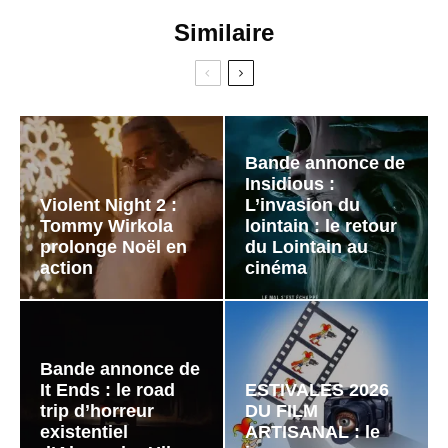
Similaire
Bande annonce de
Insidious :
Violent Night 2 :
L’invasion du
Tommy Wirkola
lointain : le retour
prolonge Noël en
du Lointain au
action
cinéma
Bande annonce de
It Ends : le road
ESTIVALES 2026
trip d’horreur
DU FILM
existentiel
ARTISANAL : le