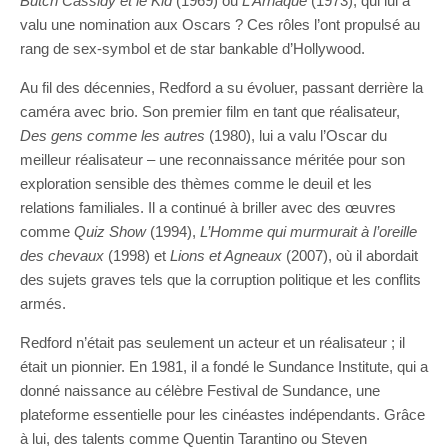
Butch Cassidy et le Kid
(1969) ou
L’Arnaque
(1973), qui lui a
valu une nomination aux Oscars ? Ces rôles l’ont propulsé au
rang de sex-symbol et de star bankable d’Hollywood.
Au fil des décennies, Redford a su évoluer, passant derrière la
caméra avec brio. Son premier film en tant que réalisateur,
Des gens comme les autres
(1980), lui a valu l’Oscar du
meilleur réalisateur – une reconnaissance méritée pour son
exploration sensible des thèmes comme le deuil et les
relations familiales. Il a continué à briller avec des œuvres
comme
Quiz Show
(1994),
L’Homme qui murmurait à l’oreille
des chevaux
(1998) et
Lions et Agneaux
(2007), où il abordait
des sujets graves tels que la corruption politique et les conflits
armés.
Redford n’était pas seulement un acteur et un réalisateur ; il
était un pionnier. En 1981, il a fondé le Sundance Institute, qui a
donné naissance au célèbre Festival de Sundance, une
plateforme essentielle pour les cinéastes indépendants. Grâce
à lui, des talents comme Quentin Tarantino ou Steven