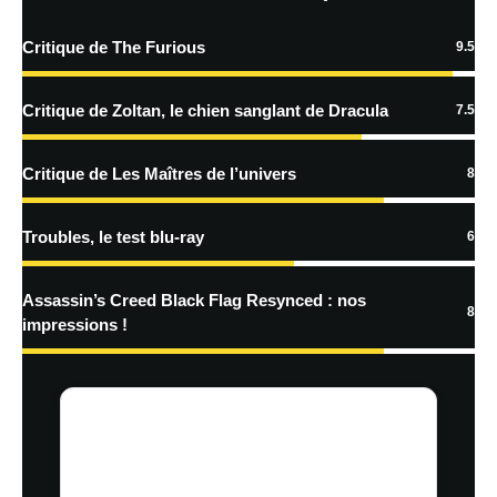
Critique de The Furious
9.5
En savoir
plus sur la façon dont les données de vos commentaires sont
Critique de Zoltan, le chien sanglant de Dracula
7.5
traitées
Critique de Les Maîtres de l’univers
8
Troubles, le test blu-ray
6
Assassin’s Creed Black Flag Resynced : nos
8
impressions !