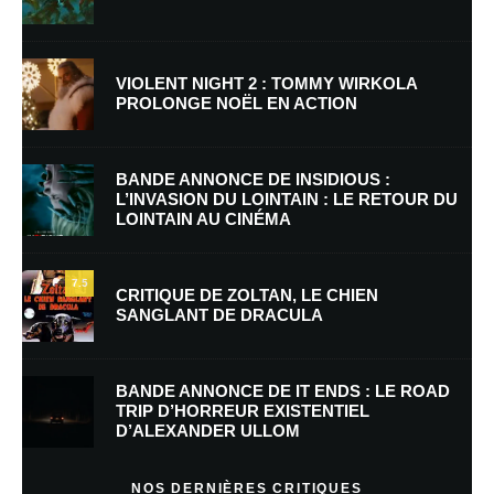
VIOLENT NIGHT 2 : TOMMY WIRKOLA
PROLONGE NOËL EN ACTION
Nom
*
BANDE ANNONCE DE INSIDIOUS :
L’INVASION DU LOINTAIN : LE RETOUR DU
LOINTAIN AU CINÉMA
E-mail
*
Site web
7.5
CRITIQUE DE ZOLTAN, LE CHIEN
SANGLANT DE DRACULA
Enregistrer mon nom, mon e-mail et mon site dans le navigateur pour
mon prochain commentaire.
BANDE ANNONCE DE IT ENDS : LE ROAD
Prévenez-moi de tous les nouveaux commentaires par e-mail.
TRIP D’HORREUR EXISTENTIEL
D’ALEXANDER ULLOM
Prévenez-moi de tous les nouveaux articles par e-mail.
NOS DERNIÈRES CRITIQUES