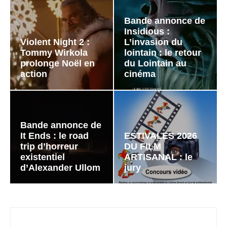
Bande annonce de
Insidious :
Violent Night 2 :
L’invasion du
Tommy Wirkola
lointain : le retour
prolonge Noël en
du Lointain au
action
cinéma
Bande annonce de
It Ends : le road
ESTIVALES 2026
trip d’horreur
DU FILM
existentiel
ARTISANAL : le
d’Alexander Ullom
jury