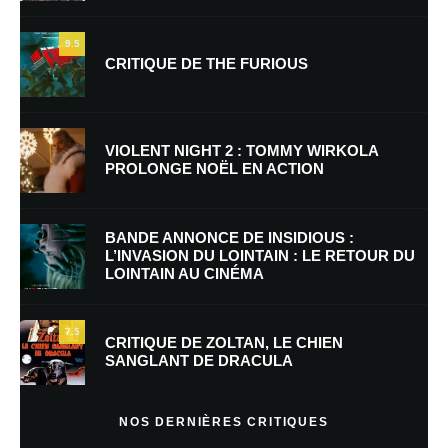
9.5
CRITIQUE DE THE FURIOUS
Nom
*
VIOLENT NIGHT 2 : TOMMY WIRKOLA
PROLONGE NOËL EN ACTION
E-mail
*
Site web
BANDE ANNONCE DE INSIDIOUS :
L’INVASION DU LOINTAIN : LE RETOUR DU
LOINTAIN AU CINÉMA
Enregistrer mon nom, mon e-mail et mon site dans le navigateur pour
mon prochain commentaire.
7.5
Prévenez-moi de tous les nouveaux commentaires par e-mail.
CRITIQUE DE ZOLTAN, LE CHIEN
SANGLANT DE DRACULA
Prévenez-moi de tous les nouveaux articles par e-mail.
NOS DERNIÈRES CRITIQUES