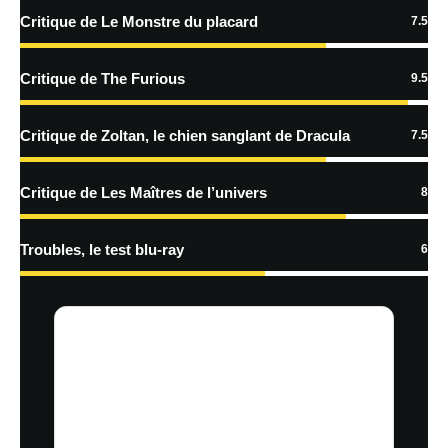
Critique de Le Monstre du placard
7.5
En savoir
plus sur la façon dont les données de vos commentaires sont
Critique de The Furious
9.5
traitées
Critique de Zoltan, le chien sanglant de Dracula
7.5
Critique de Les Maîtres de l’univers
8
Troubles, le test blu-ray
6