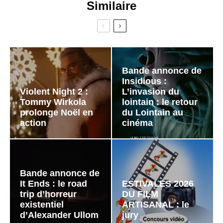
Similaire
Bande annonce de
Insidious :
Violent Night 2 :
L’invasion du
Tommy Wirkola
lointain : le retour
prolonge Noël en
du Lointain au
action
cinéma
Bande annonce de
It Ends : le road
ESTIVALES 2026
trip d’horreur
DU FILM
existentiel
ARTISANAL : le
d’Alexander Ullom
jury