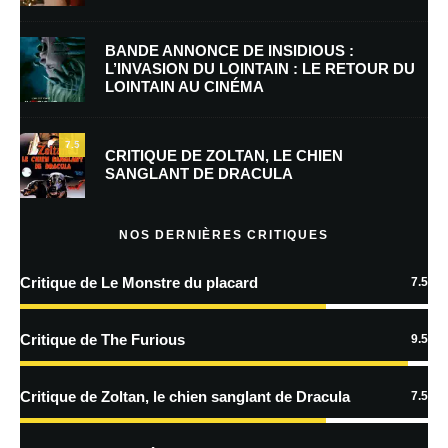
BANDE ANNONCE DE INSIDIOUS :
L’INVASION DU LOINTAIN : LE RETOUR DU
LOINTAIN AU CINÉMA
Enregistrer mon nom, mon e-mail et mon site dans le navigateur pour
mon prochain commentaire.
7.5
Prévenez-moi de tous les nouveaux commentaires par e-mail.
CRITIQUE DE ZOLTAN, LE CHIEN
SANGLANT DE DRACULA
Prévenez-moi de tous les nouveaux articles par e-mail.
NOS DERNIÈRES CRITIQUES
Critique de Le Monstre du placard
7.5
En savoir
plus sur la façon dont les données de vos commentaires sont
Critique de The Furious
9.5
traitées
Critique de Zoltan, le chien sanglant de Dracula
7.5