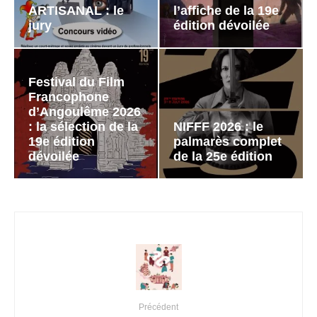
ARTISANAL : le
l’affiche de la 19e
jury
édition dévoilée
Festival du Film
Francophone
d’Angoulême 2026
: la sélection de la
NIFFF 2026 : le
19e édition
palmarès complet
dévoilée
de la 25e édition
Précédent