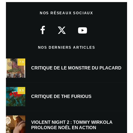
Laisser un commentaire
NOS RÉSEAUX SOCIAUX
Votre adresse e-mail ne sera pas publiée.
Les champs obligatoires sont
indiqués avec
*
Commentaire
*
NOS DERNIERS ARTICLES
7.5
CRITIQUE DE LE MONSTRE DU PLACARD
9.5
CRITIQUE DE THE FURIOUS
Nom
*
VIOLENT NIGHT 2 : TOMMY WIRKOLA
PROLONGE NOËL EN ACTION
E-mail
*
Site web