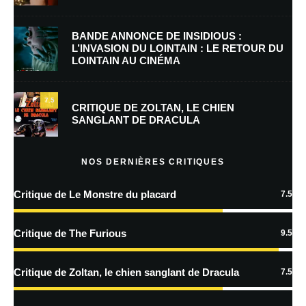
E-mail
*
Site web
BANDE ANNONCE DE INSIDIOUS :
L’INVASION DU LOINTAIN : LE RETOUR DU
LOINTAIN AU CINÉMA
Enregistrer mon nom, mon e-mail et mon site dans le navigateur pour
mon prochain commentaire.
7.5
Prévenez-moi de tous les nouveaux commentaires par e-mail.
CRITIQUE DE ZOLTAN, LE CHIEN
SANGLANT DE DRACULA
Prévenez-moi de tous les nouveaux articles par e-mail.
NOS DERNIÈRES CRITIQUES
Critique de Le Monstre du placard
7.5
En savoir
plus sur la façon dont les données de vos commentaires sont
Critique de The Furious
9.5
traitées
Critique de Zoltan, le chien sanglant de Dracula
7.5