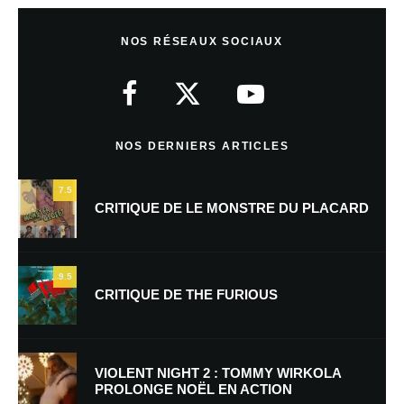
Laisser un commentaire
NOS RÉSEAUX SOCIAUX
Votre adresse e-mail ne sera pas publiée.
Les champs obligatoires sont
indiqués avec
*
Commentaire
*
NOS DERNIERS ARTICLES
7.5
CRITIQUE DE LE MONSTRE DU PLACARD
9.5
CRITIQUE DE THE FURIOUS
Nom
*
VIOLENT NIGHT 2 : TOMMY WIRKOLA
PROLONGE NOËL EN ACTION