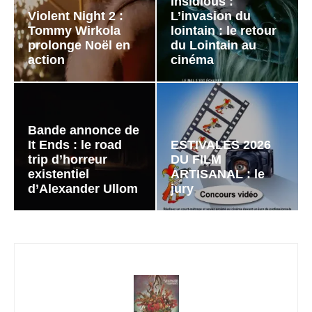
Insidious :
Violent Night 2 :
L’invasion du
Tommy Wirkola
lointain : le retour
prolonge Noël en
du Lointain au
action
cinéma
Bande annonce de
It Ends : le road
ESTIVALES 2026
trip d’horreur
DU FILM
existentiel
ARTISANAL : le
d’Alexander Ullom
jury