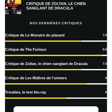
7.5
Prévenez-moi de tous les nouveaux commentaires par e-mail.
CRITIQUE DE ZOLTAN, LE CHIEN
SANGLANT DE DRACULA
Prévenez-moi de tous les nouveaux articles par e-mail.
NOS DERNIÈRES CRITIQUES
Critique de Le Monstre du placard
7.5
En savoir
plus sur la façon dont les données de vos commentaires sont
Critique de The Furious
9.5
traitées
Critique de Zoltan, le chien sanglant de Dracula
7.5
Critique de Les Maîtres de l’univers
8
Troubles, le test blu-ray
6