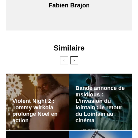
Fabien Brajon
Similaire
Bande annonce de
Insidious :
Violent Night 2 :
L’invasion du
Tommy Wirkola
lointain : le retour
prolonge Noël en
du Lointain au
action
cinéma