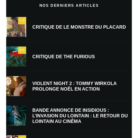
NOS DERNIERS ARTICLES
7.5
CRITIQUE DE LE MONSTRE DU PLACARD
9.5
CRITIQUE DE THE FURIOUS
Nom
*
VIOLENT NIGHT 2 : TOMMY WIRKOLA
PROLONGE NOËL EN ACTION
E-mail
*
Site web
BANDE ANNONCE DE INSIDIOUS :
L’INVASION DU LOINTAIN : LE RETOUR DU
LOINTAIN AU CINÉMA
Enregistrer mon nom, mon e-mail et mon site dans le navigateur pour
mon prochain commentaire.