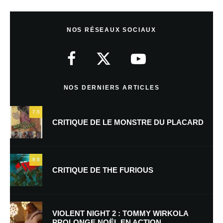
Laisser un commentaire
NOS RÉSEAUX SOCIAUX
Votre adresse e-mail ne sera pas publiée.
Les champs obligatoires sont
indiqués avec
*
Commentaire
*
NOS DERNIERS ARTICLES
7.5
CRITIQUE DE LE MONSTRE DU PLACARD
9.5
CRITIQUE DE THE FURIOUS
Nom
*
VIOLENT NIGHT 2 : TOMMY WIRKOLA
PROLONGE NOËL EN ACTION