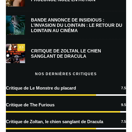
E-mail
*
Site web
BANDE ANNONCE DE INSIDIOUS :
L’INVASION DU LOINTAIN : LE RETOUR DU
LOINTAIN AU CINÉMA
Enregistrer mon nom, mon e-mail et mon site dans le navigateur pour
mon prochain commentaire.
7.5
Prévenez-moi de tous les nouveaux commentaires par e-mail.
CRITIQUE DE ZOLTAN, LE CHIEN
SANGLANT DE DRACULA
Prévenez-moi de tous les nouveaux articles par e-mail.
NOS DERNIÈRES CRITIQUES
Critique de Le Monstre du placard
7.5
En savoir
plus sur la façon dont les données de vos commentaires sont
Critique de The Furious
9.5
traitées
Critique de Zoltan, le chien sanglant de Dracula
7.5