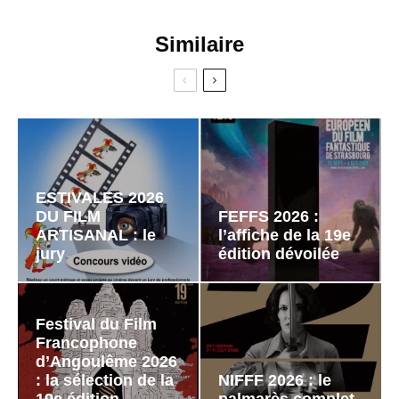
Similaire
ESTIVALES 2026
DU FILM
FEFFS 2026 :
ARTISANAL : le
l’affiche de la 19e
jury
édition dévoilée
Festival du Film
Francophone
d’Angoulême 2026
: la sélection de la
NIFFF 2026 : le