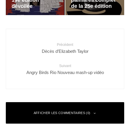
19e édition
palmarès complet
dévoilée
de la 25e édition
Précédent
Dècès d’Elizabeth Taylor
Suivant
Angry Birds Rio Nouveau mash-up vidéo
AFFICHER LES COMMENTAIRES (0)