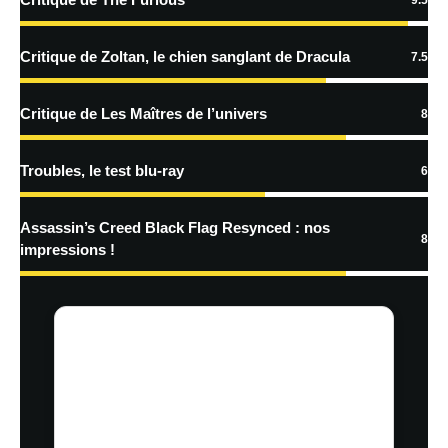
En savoir
plus sur la façon dont les données de vos commentaires sont
Critique de Zoltan, le chien sanglant de Dracula
7.5
traitées
Critique de Les Maîtres de l’univers
8
Troubles, le test blu-ray
6
Assassin’s Creed Black Flag Resynced : nos
8
impressions !