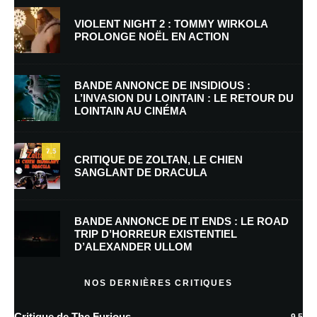
VIOLENT NIGHT 2 : TOMMY WIRKOLA
PROLONGE NOËL EN ACTION
Nom
*
BANDE ANNONCE DE INSIDIOUS :
L’INVASION DU LOINTAIN : LE RETOUR DU
LOINTAIN AU CINÉMA
E-mail
*
Site web
7.5
CRITIQUE DE ZOLTAN, LE CHIEN
SANGLANT DE DRACULA
Enregistrer mon nom, mon e-mail et mon site dans le navigateur pour
mon prochain commentaire.
BANDE ANNONCE DE IT ENDS : LE ROAD
Prévenez-moi de tous les nouveaux commentaires par e-mail.
TRIP D’HORREUR EXISTENTIEL
D’ALEXANDER ULLOM
Prévenez-moi de tous les nouveaux articles par e-mail.
NOS DERNIÈRES CRITIQUES
Critique de The Furious
9.5