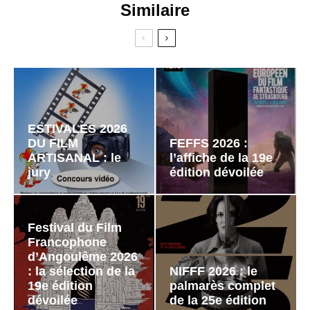
Similaire
ESTIVALES 2026
DU FILM
FEFFS 2026 :
ARTISANAL : le
l’affiche de la 19e
jury
édition dévoilée
Festival du Film
Francophone
d’Angoulême 2026
: la sélection de la
NIFFF 2026 : le
19e édition
palmarès complet
dévoilée
de la 25e édition