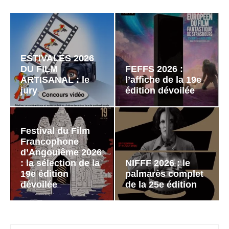
ESTIVALES 2026
DU FILM
FEFFS 2026 :
ARTISANAL : le
l’affiche de la 19e
jury
édition dévoilée
Festival du Film
Francophone
d’Angoulême 2026
: la sélection de la
NIFFF 2026 : le
19e édition
palmarès complet
dévoilée
de la 25e édition