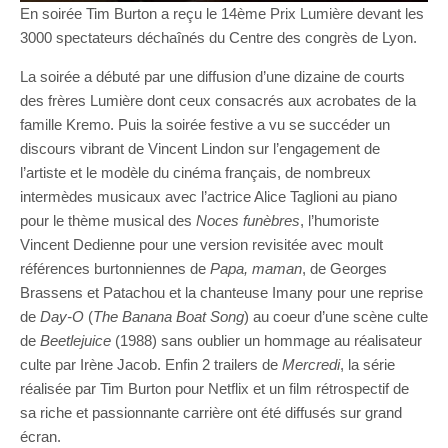
En soirée Tim Burton a reçu le 14ème Prix Lumière devant les
3000 spectateurs déchaînés du Centre des congrès de Lyon.
La soirée a débuté par une diffusion d’une dizaine de courts
des frères Lumière dont ceux consacrés aux acrobates de la
famille Kremo. Puis la soirée festive a vu se succéder un
discours vibrant de Vincent Lindon sur l’engagement de
l’artiste et le modèle du cinéma français, de nombreux
intermèdes musicaux avec l’actrice Alice Taglioni au piano
pour le thème musical des
Noces funèbres
, l’humoriste
Vincent Dedienne pour une version revisitée avec moult
références burtonniennes de
Papa, maman
, de Georges
Brassens et Patachou et la chanteuse Imany pour une reprise
de
Day-O
(
The Banana Boat Song
) au coeur d’une scène culte
de
Beetlejuice
(1988) sans oublier un hommage au réalisateur
culte par Irène Jacob. Enfin 2 trailers de
Mercredi
, la série
réalisée par Tim Burton pour Netflix et un film rétrospectif de
sa riche et passionnante carrière ont été diffusés sur grand
écran.