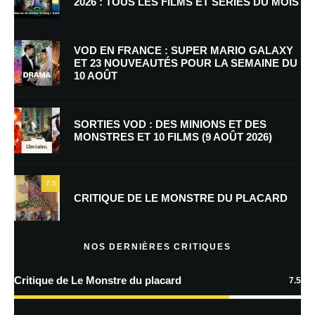
2026 : TOUS LES FILMS ET SÉRIES DU MOIS
Nom
*
VOD EN FRANCE : SUPER MARIO GALAXY
ET 23 NOUVEAUTÉS POUR LA SEMAINE DU
10 AOÛT
E-mail
*
Site web
SORTIES VOD : DES MINIONS ET DES
MONSTRES ET 10 FILMS (9 AOÛT 2026)
Enregistrer mon nom, mon e-mail et mon site dans le navigateur pour
mon prochain commentaire.
7.5
Prévenez-moi de tous les nouveaux commentaires par e-mail.
CRITIQUE DE LE MONSTRE DU PLACARD
Prévenez-moi de tous les nouveaux articles par e-mail.
NOS DERNIÈRES CRITIQUES
Critique de Le Monstre du placard
7.5
En savoir
plus sur la façon dont les données de vos commentaires sont