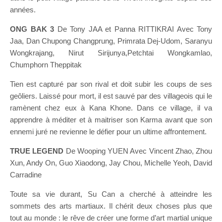
années.
ONG BAK 3
De Tony JAA et Panna RITTIKRAI Avec Tony
Jaa, Dan Chupong Changprung, Primrata Dej-Udom, Saranyu
Wongkrajang, Nirut Sirijunya,Petchtai Wongkamlao,
Chumphorn Theppitak
Tien est capturé par son rival et doit subir les coups de ses
geôliers. Laissé pour mort, il est sauvé par des villageois qui le
ramènent chez eux à Kana Khone. Dans ce village, il va
apprendre à méditer et à maitriser son Karma avant que son
ennemi juré ne revienne le défier pour un ultime affrontement.
TRUE LEGEND
De Wooping YUEN Avec Vincent Zhao, Zhou
Xun, Andy On, Guo Xiaodong, Jay Chou, Michelle Yeoh, David
Carradine
Toute sa vie durant, Su Can a cherché à atteindre les
sommets des arts martiaux. Il chérit deux choses plus que
tout au monde : le rêve de créer une forme d’art martial unique