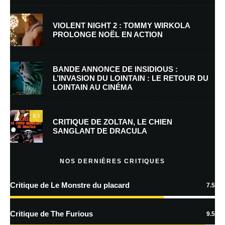
VIOLENT NIGHT 2 : TOMMY WIRKOLA
PROLONGE NOËL EN ACTION
E-mail
*
Site web
BANDE ANNONCE DE INSIDIOUS :
L’INVASION DU LOINTAIN : LE RETOUR DU
LOINTAIN AU CINÉMA
Enregistrer mon nom, mon e-mail et mon site dans le navigateur pour
mon prochain commentaire.
7.5
Prévenez-moi de tous les nouveaux commentaires par e-mail.
CRITIQUE DE ZOLTAN, LE CHIEN
SANGLANT DE DRACULA
Prévenez-moi de tous les nouveaux articles par e-mail.
NOS DERNIÈRES CRITIQUES
Critique de Le Monstre du placard
7.5
En savoir
plus sur la façon dont les données de vos commentaires sont
Critique de The Furious
9.5
traitées