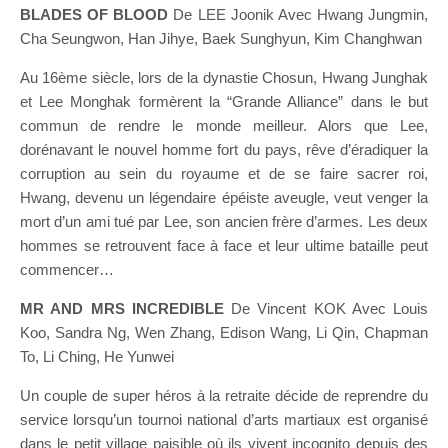
BLADES OF BLOOD
De LEE Joonik Avec Hwang Jungmin,
Cha Seungwon, Han Jihye, Baek Sunghyun, Kim Changhwan
Au 16ème siècle, lors de la dynastie Chosun, Hwang Junghak
et Lee Monghak formèrent la “Grande Alliance” dans le but
commun de rendre le monde meilleur. Alors que Lee,
dorénavant le nouvel homme fort du pays, rêve d’éradiquer la
corruption au sein du royaume et de se faire sacrer roi,
Hwang, devenu un légendaire épéiste aveugle, veut venger la
mort d’un ami tué par Lee, son ancien frère d’armes. Les deux
hommes se retrouvent face à face et leur ultime bataille peut
commencer…
MR AND MRS INCREDIBLE
De Vincent KOK Avec Louis
Koo, Sandra Ng, Wen Zhang, Edison Wang, Li Qin, Chapman
To, Li Ching, He Yunwei
Un couple de super héros à la retraite décide de reprendre du
service lorsqu’un tournoi national d’arts martiaux est organisé
dans le petit village paisible où ils vivent incognito depuis des